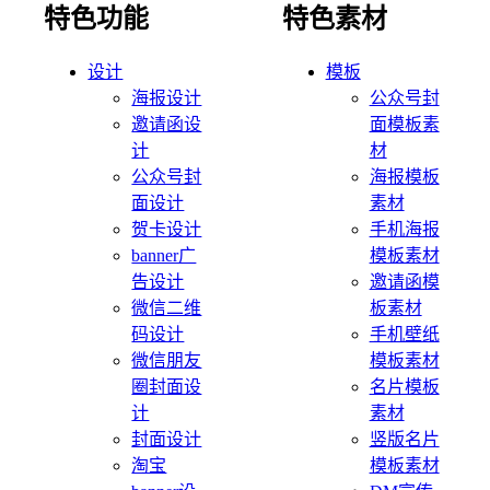
特色功能
特色素材
设计
模板
海报设计
公众号封
邀请函设
面模板素
计
材
公众号封
海报模板
面设计
素材
贺卡设计
手机海报
banner广
模板素材
告设计
邀请函模
微信二维
板素材
码设计
手机壁纸
微信朋友
模板素材
圈封面设
名片模板
计
素材
封面设计
竖版名片
淘宝
模板素材