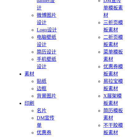
banner设
DM宣传
计
单模板素
微博图片
材
设计
三折页模
Logo设计
板素材
电脑壁纸
二折页模
设计
板素材
简历设计
菜单模板
手机壁纸
素材
设计
优惠券模
素材
板素材
贴纸
易拉宝模
边框
板素材
背景图片
X展架模
印刷
板素材
名片
简历模板
DM宣传
素材
单
不干胶模
优惠券
板素材