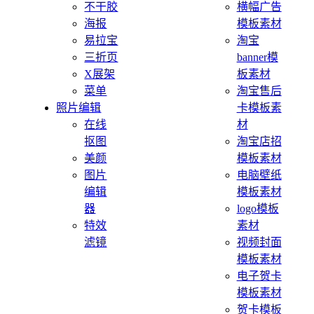
不干胶
横幅广告
海报
模板素材
易拉宝
淘宝
三折页
banner模
X展架
板素材
菜单
淘宝售后
照片编辑
卡模板素
在线
材
抠图
淘宝店招
美颜
模板素材
图片
电脑壁纸
编辑
模板素材
器
logo模板
特效
素材
滤镜
视频封面
模板素材
电子贺卡
模板素材
贺卡模板