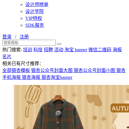
设计师榜单
设计学院
VIP特权
SDK服务
登录
/
注册
热门搜索:
培训
科技
招聘
活动
淘宝 banner
微信二维码
海报
名片
相关已有尺寸推荐：
全部银杏模板
银杏公众号封面大图
银杏公众号封面小图
银杏
手机海报
银杏海报
银杏淘宝banner