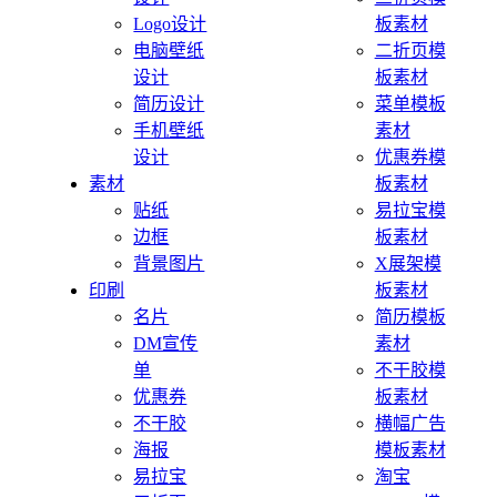
Logo设计
板素材
电脑壁纸
二折页模
设计
板素材
简历设计
菜单模板
手机壁纸
素材
设计
优惠券模
素材
板素材
贴纸
易拉宝模
边框
板素材
背景图片
X展架模
印刷
板素材
名片
简历模板
DM宣传
素材
单
不干胶模
优惠券
板素材
不干胶
横幅广告
海报
模板素材
易拉宝
淘宝