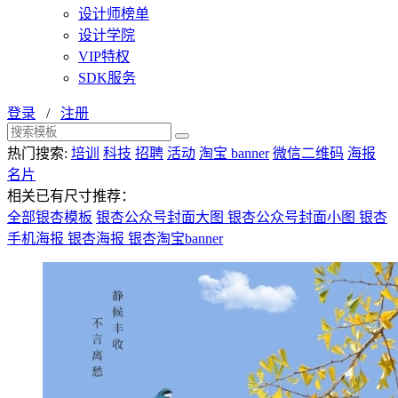
设计师榜单
设计学院
VIP特权
SDK服务
登录
/
注册
热门搜索:
培训
科技
招聘
活动
淘宝 banner
微信二维码
海报
名片
相关已有尺寸推荐：
全部银杏模板
银杏公众号封面大图
银杏公众号封面小图
银杏
手机海报
银杏海报
银杏淘宝banner