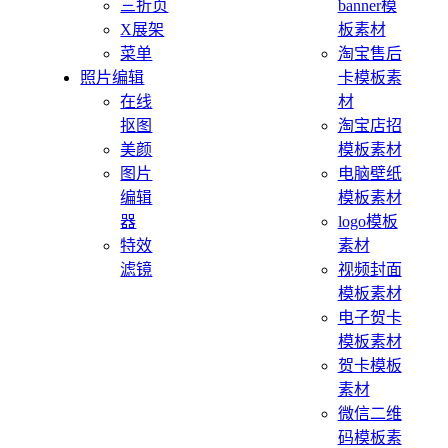
三折页
banner模
X展架
板素材
菜单
淘宝售后
照片编辑
卡模板素
在线
材
抠图
淘宝店招
美颜
模板素材
图片
电脑壁纸
编辑
模板素材
器
logo模板
特效
素材
滤镜
视频封面
模板素材
电子贺卡
模板素材
贺卡模板
素材
微信二维
码模板素