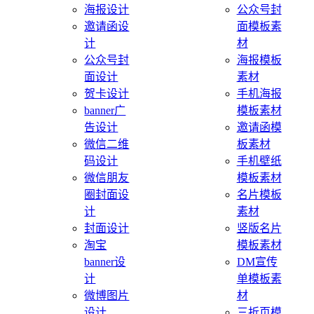
海报设计
公众号封
邀请函设
面模板素
计
材
公众号封
海报模板
面设计
素材
贺卡设计
手机海报
banner广
模板素材
告设计
邀请函模
微信二维
板素材
码设计
手机壁纸
微信朋友
模板素材
圈封面设
名片模板
计
素材
封面设计
竖版名片
淘宝
模板素材
banner设
DM宣传
计
单模板素
微博图片
材
设计
三折页模