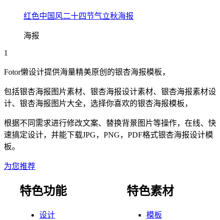
红色中国风二十四节气立秋海报
海报
1
Fotor懒设计提供海量精美原创的
银杏
海报
模板，
包括
银杏
海报
图片素材、
银杏
海报
设计素材、
银杏
海报
素材设
计、
银杏
海报
图片大全，选择你喜欢的
银杏
海报
模板，
根据不同需求进行修改文案、替换背景图片等操作，在线、快
速搞定设计，并能下载JPG，PNG，PDF格式
银杏
海报
设计模
板。
为您推荐
特色功能
特色素材
设计
模板