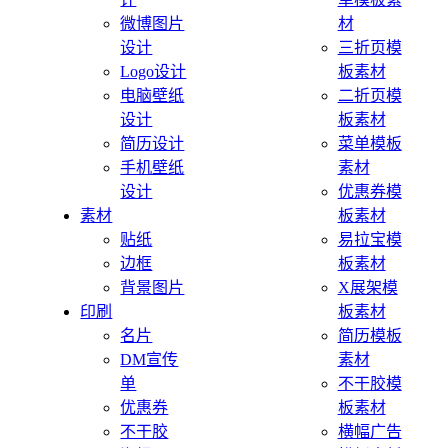
微博图片
材
设计
三折页模
Logo设计
板素材
电脑壁纸
二折页模
设计
板素材
简历设计
菜单模板
手机壁纸
素材
设计
优惠券模
素材
板素材
贴纸
易拉宝模
边框
板素材
背景图片
X展架模
印刷
板素材
名片
简历模板
DM宣传
素材
单
不干胶模
优惠券
板素材
不干胶
横幅广告