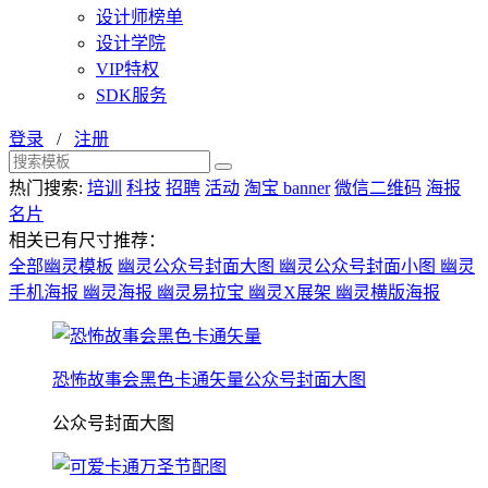
设计师榜单
设计学院
VIP特权
SDK服务
登录
/
注册
热门搜索:
培训
科技
招聘
活动
淘宝 banner
微信二维码
海报
名片
相关已有尺寸推荐：
全部幽灵模板
幽灵公众号封面大图
幽灵公众号封面小图
幽灵
手机海报
幽灵海报
幽灵易拉宝
幽灵X展架
幽灵横版海报
恐怖故事会黑色卡通矢量公众号封面大图
公众号封面大图