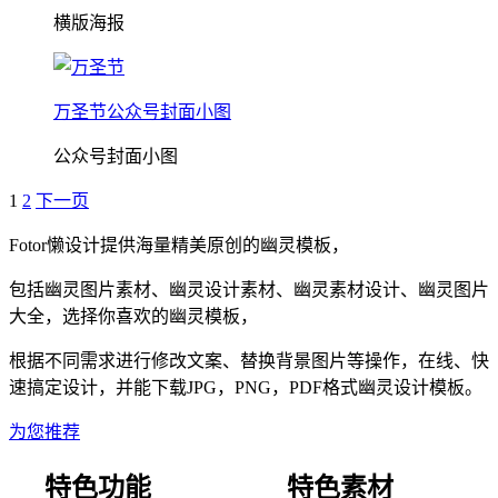
横版海报
万圣节公众号封面小图
公众号封面小图
1
2
下一页
Fotor懒设计提供海量精美原创的
幽灵
模板，
包括
幽灵
图片素材、
幽灵
设计素材、
幽灵
素材设计、
幽灵
图片
大全，选择你喜欢的
幽灵
模板，
根据不同需求进行修改文案、替换背景图片等操作，在线、快
速搞定设计，并能下载JPG，PNG，PDF格式
幽灵
设计模板。
为您推荐
特色功能
特色素材