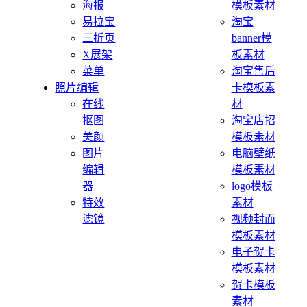
海报
模板素材
易拉宝
淘宝
三折页
banner模
X展架
板素材
菜单
淘宝售后
照片编辑
卡模板素
在线
材
抠图
淘宝店招
美颜
模板素材
图片
电脑壁纸
编辑
模板素材
器
logo模板
特效
素材
滤镜
视频封面
模板素材
电子贺卡
模板素材
贺卡模板
素材