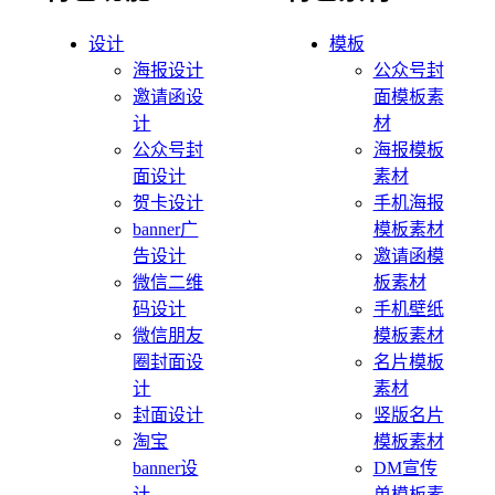
设计
模板
海报设计
公众号封
邀请函设
面模板素
计
材
公众号封
海报模板
面设计
素材
贺卡设计
手机海报
banner广
模板素材
告设计
邀请函模
微信二维
板素材
码设计
手机壁纸
微信朋友
模板素材
圈封面设
名片模板
计
素材
封面设计
竖版名片
淘宝
模板素材
banner设
DM宣传
计
单模板素