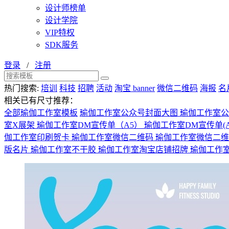
设计师榜单
设计学院
VIP特权
SDK服务
登录
/
注册
热门搜索:
培训
科技
招聘
活动
淘宝 banner
微信二维码
海报
名
相关已有尺寸推荐：
全部瑜伽工作室模板
瑜伽工作室公众号封面大图
瑜伽工作室
室X展架
瑜伽工作室DM宣传单（A5）
瑜伽工作室DM宣传单(A
伽工作室印刷贺卡
瑜伽工作室微信二维码
瑜伽工作室微信二
版名片
瑜伽工作室不干胶
瑜伽工作室淘宝店铺招牌
瑜伽工作