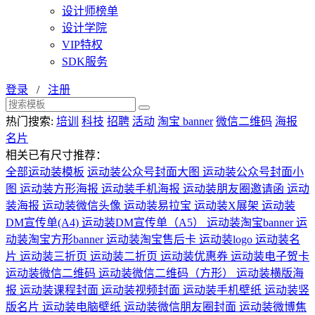
设计师榜单
设计学院
VIP特权
SDK服务
登录
/
注册
热门搜索:
培训
科技
招聘
活动
淘宝 banner
微信二维码
海报
名片
相关已有尺寸推荐：
全部运动装模板
运动装公众号封面大图
运动装公众号封面小
图
运动装方形海报
运动装手机海报
运动装朋友圈邀请函
运动
装海报
运动装微信头像
运动装易拉宝
运动装X展架
运动装
DM宣传单(A4)
运动装DM宣传单（A5）
运动装淘宝banner
运
动装淘宝方形banner
运动装淘宝售后卡
运动装logo
运动装名
片
运动装三折页
运动装二折页
运动装优惠券
运动装电子贺卡
运动装微信二维码
运动装微信二维码（方形）
运动装横版海
报
运动装课程封面
运动装视频封面
运动装手机壁纸
运动装竖
版名片
运动装电脑壁纸
运动装微信朋友圈封面
运动装微博焦