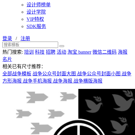
设计师榜单
设计学院
VIP特权
SDK服务
登录
/
注册
热门搜索:
培训
科技
招聘
活动
淘宝 banner
微信二维码
海报
名片
相关已有尺寸推荐：
全部战争模板
战争公众号封面大图
战争公众号封面小图
战争
方形海报
战争手机海报
战争海报
战争横版海报