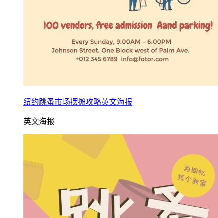
纽约跳蚤市场摆摊攻略英文海报
英文海报