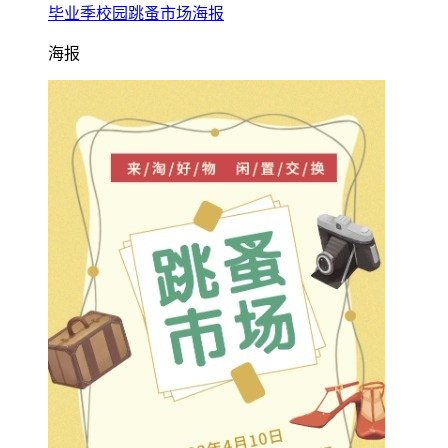
毕业季校园跳蚤市场海报
海报