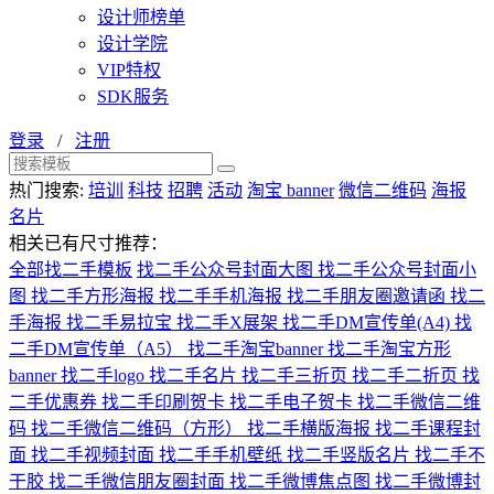
设计师榜单
设计学院
VIP特权
SDK服务
登录
/
注册
热门搜索:
培训
科技
招聘
活动
淘宝 banner
微信二维码
海报
名片
相关已有尺寸推荐：
全部找二手模板
找二手公众号封面大图
找二手公众号封面小
图
找二手方形海报
找二手手机海报
找二手朋友圈邀请函
找二
手海报
找二手易拉宝
找二手X展架
找二手DM宣传单(A4)
找
二手DM宣传单（A5）
找二手淘宝banner
找二手淘宝方形
banner
找二手logo
找二手名片
找二手三折页
找二手二折页
找
二手优惠券
找二手印刷贺卡
找二手电子贺卡
找二手微信二维
码
找二手微信二维码（方形）
找二手横版海报
找二手课程封
面
找二手视频封面
找二手手机壁纸
找二手竖版名片
找二手不
干胶
找二手微信朋友圈封面
找二手微博焦点图
找二手微博封