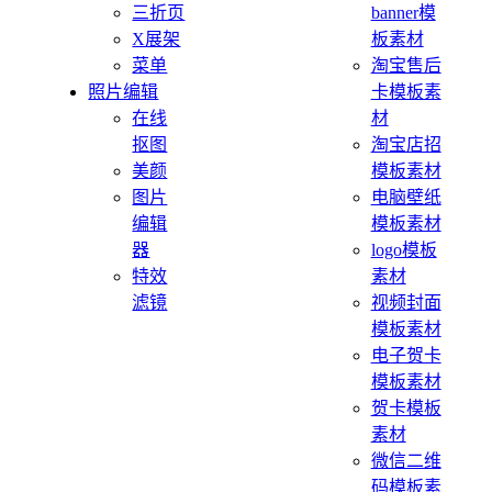
三折页
banner模
X展架
板素材
菜单
淘宝售后
照片编辑
卡模板素
在线
材
抠图
淘宝店招
美颜
模板素材
图片
电脑壁纸
编辑
模板素材
器
logo模板
特效
素材
滤镜
视频封面
模板素材
电子贺卡
模板素材
贺卡模板
素材
微信二维
码模板素