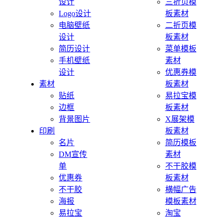
设计
三折页模
Logo设计
板素材
电脑壁纸
二折页模
设计
板素材
简历设计
菜单模板
手机壁纸
素材
设计
优惠券模
素材
板素材
贴纸
易拉宝模
边框
板素材
背景图片
X展架模
印刷
板素材
名片
简历模板
DM宣传
素材
单
不干胶模
优惠券
板素材
不干胶
横幅广告
海报
模板素材
易拉宝
淘宝