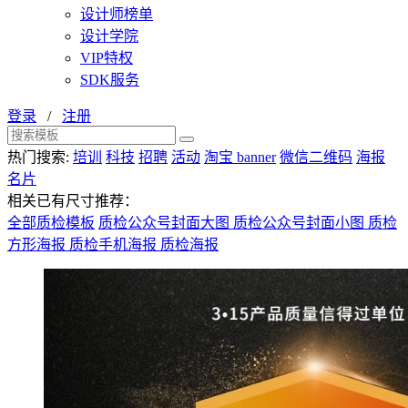
设计师榜单
设计学院
VIP特权
SDK服务
登录
/
注册
热门搜索:
培训
科技
招聘
活动
淘宝 banner
微信二维码
海报
名片
相关已有尺寸推荐：
全部质检模板
质检公众号封面大图
质检公众号封面小图
质检
方形海报
质检手机海报
质检海报