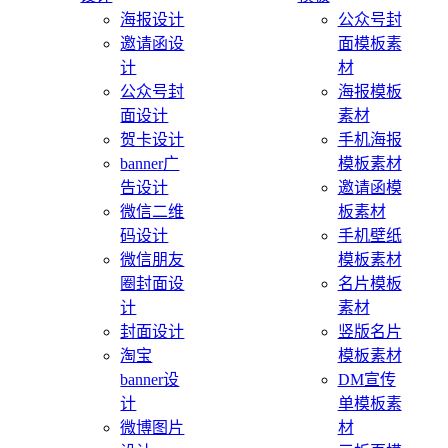
海报设计
公众号封
邀请函设
面模板素
计
材
公众号封
海报模板
面设计
素材
贺卡设计
手机海报
banner广
模板素材
告设计
邀请函模
微信二维
板素材
码设计
手机壁纸
微信朋友
模板素材
圈封面设
名片模板
计
素材
封面设计
竖版名片
淘宝
模板素材
banner设
DM宣传
计
单模板素
微博图片
材