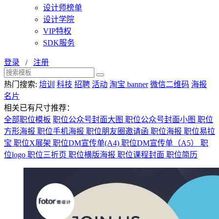
设计师榜单
设计学院
VIP特权
SDK服务
登录
/
注册
热门搜索:
培训
科技
招聘
活动
淘宝 banner
微信二维码
海报
名片
相关已有尺寸推荐：
全部职位模板
职位公众号封面大图
职位公众号封面小图
职位
方形海报
职位手机海报
职位朋友圈邀请函
职位海报
职位易拉
宝
职位X展架
职位DM宣传单(A4)
职位DM宣传单（A5）
职
位logo
职位三折页
职位横版海报
职位课程封面
职位简历