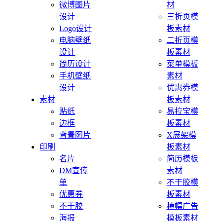
微博图片
材
设计
三折页模
Logo设计
板素材
电脑壁纸
二折页模
设计
板素材
简历设计
菜单模板
手机壁纸
素材
设计
优惠券模
素材
板素材
贴纸
易拉宝模
边框
板素材
背景图片
X展架模
印刷
板素材
名片
简历模板
DM宣传
素材
单
不干胶模
优惠券
板素材
不干胶
横幅广告
海报
模板素材