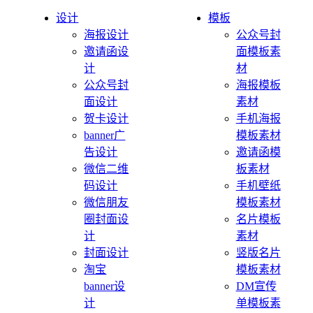
设计
模板
海报设计
公众号封
邀请函设
面模板素
计
材
公众号封
海报模板
面设计
素材
贺卡设计
手机海报
banner广
模板素材
告设计
邀请函模
微信二维
板素材
码设计
手机壁纸
微信朋友
模板素材
圈封面设
名片模板
计
素材
封面设计
竖版名片
淘宝
模板素材
banner设
DM宣传
计
单模板素