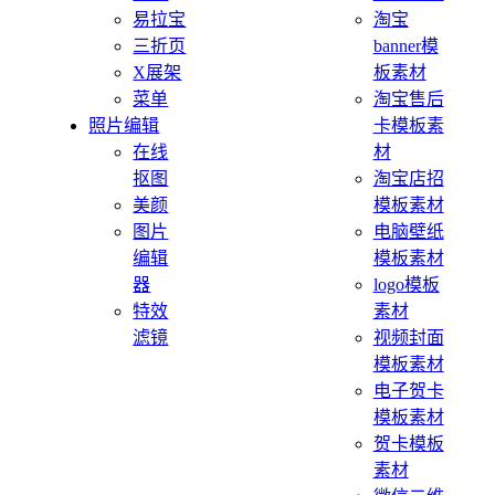
易拉宝
淘宝
三折页
banner模
X展架
板素材
菜单
淘宝售后
照片编辑
卡模板素
在线
材
抠图
淘宝店招
美颜
模板素材
图片
电脑壁纸
编辑
模板素材
器
logo模板
特效
素材
滤镜
视频封面
模板素材
电子贺卡
模板素材
贺卡模板
素材