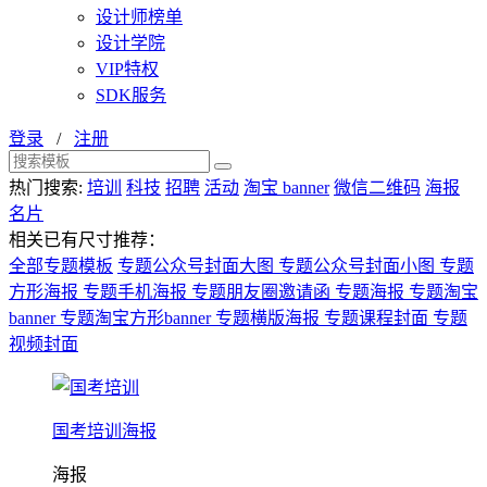
设计师榜单
设计学院
VIP特权
SDK服务
登录
/
注册
热门搜索:
培训
科技
招聘
活动
淘宝 banner
微信二维码
海报
名片
相关已有尺寸推荐：
全部专题模板
专题公众号封面大图
专题公众号封面小图
专题
方形海报
专题手机海报
专题朋友圈邀请函
专题海报
专题淘宝
banner
专题淘宝方形banner
专题横版海报
专题课程封面
专题
视频封面
国考培训海报
海报