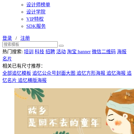
设计师榜单
设计学院
VIP特权
SDK服务
登录
/
注册
热门搜索:
培训
科技
招聘
活动
淘宝 banner
微信二维码
海报
名片
相关已有尺寸推荐：
全部追忆模板
追忆公众号封面大图
追忆方形海报
追忆海报
追
忆名片
追忆横版海报