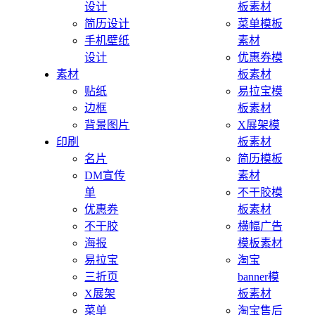
设计
板素材
简历设计
菜单模板
手机壁纸
素材
设计
优惠券模
素材
板素材
贴纸
易拉宝模
边框
板素材
背景图片
X展架模
印刷
板素材
名片
简历模板
DM宣传
素材
单
不干胶模
优惠券
板素材
不干胶
横幅广告
海报
模板素材
易拉宝
淘宝
三折页
banner模
X展架
板素材
菜单
淘宝售后