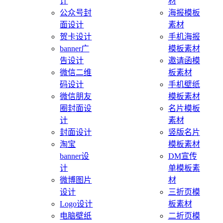
计
材
公众号封
海报模板
面设计
素材
贺卡设计
手机海报
banner广
模板素材
告设计
邀请函模
微信二维
板素材
码设计
手机壁纸
微信朋友
模板素材
圈封面设
名片模板
计
素材
封面设计
竖版名片
淘宝
模板素材
banner设
DM宣传
计
单模板素
微博图片
材
设计
三折页模
Logo设计
板素材
电脑壁纸
二折页模