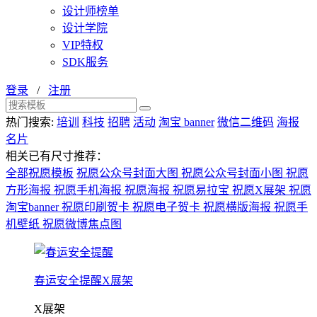
设计师榜单
设计学院
VIP特权
SDK服务
登录
/
注册
热门搜索:
培训
科技
招聘
活动
淘宝 banner
微信二维码
海报
名片
相关已有尺寸推荐：
全部祝愿模板
祝愿公众号封面大图
祝愿公众号封面小图
祝愿
方形海报
祝愿手机海报
祝愿海报
祝愿易拉宝
祝愿X展架
祝愿
淘宝banner
祝愿印刷贺卡
祝愿电子贺卡
祝愿横版海报
祝愿手
机壁纸
祝愿微博焦点图
春运安全提醒X展架
X展架