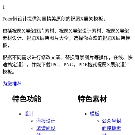
1
Fotor懒设计提供海量精美原创的
祝愿
X展架
模板，
包括
祝愿
X展架
图片素材、
祝愿
X展架
设计素材、
祝愿
X展架
素材设计、
祝愿
X展架
图片大全，选择你喜欢的
祝愿
X展架
模
板，
根据不同需求进行修改文案、替换背景图片等操作，在线、快
速搞定设计，并能下载JPG，PNG，PDF格式
祝愿
X展架
设计
模板。
为您推荐
特色功能
特色素材
设计
模板
海报设计
公众号封
邀请函设
面模板素