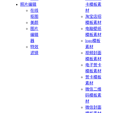
照片编辑
卡模板素
在线
材
抠图
淘宝店招
美颜
模板素材
图片
电脑壁纸
编辑
模板素材
器
logo模板
特效
素材
滤镜
视频封面
模板素材
电子贺卡
模板素材
贺卡模板
素材
微信二维
码模板素
材
微信封面