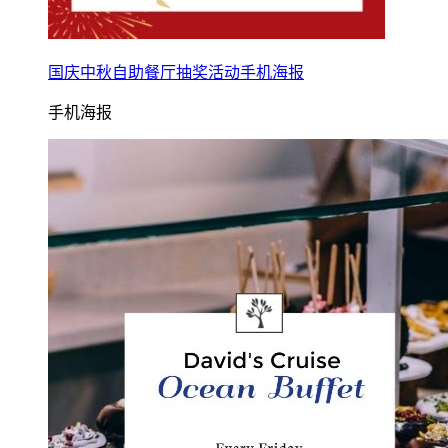
国庆中秋自助餐厅抽奖活动手机海报
手机海报