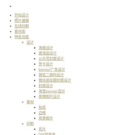
开始设计
照片编辑
在线印刷
素材库
特色功能
设计
海报设计
邀请函设计
公众号封面设计
贺卡设计
banner广告设计
微信二维码设计
微信朋友圈封面设计
封面设计
淘宝banner设计
微博图片设计
素材
贴纸
边框
背景图片
印刷
名片
DM宣传单