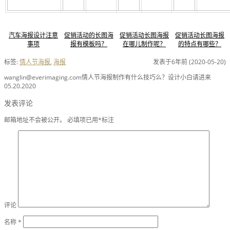
汽车海报设计注意
促销活动的长图海
促销活动长图海报
促销活动长图海报
事项
报有模板吗？
在哪儿制作呢？
的特点有哪些？
标签:
情人节海报
,
海报
发表于6年前 (2020-05-20)
wanglin@everimaging.com
情人节海报制作有什么技巧么？设计小白请进来
05.20.2020
发表评论
邮箱地址不会被公开。
必填项已用
*
标注
评论
名称
*