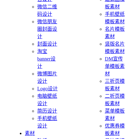
微信二维
板素材
码设计
手机壁纸
微信朋友
模板素材
圈封面设
名片模板
计
素材
封面设计
竖版名片
淘宝
模板素材
banner设
DM宣传
计
单模板素
微博图片
材
设计
三折页模
Logo设计
板素材
电脑壁纸
二折页模
设计
板素材
简历设计
菜单模板
手机壁纸
素材
设计
优惠券模
素材
板素材