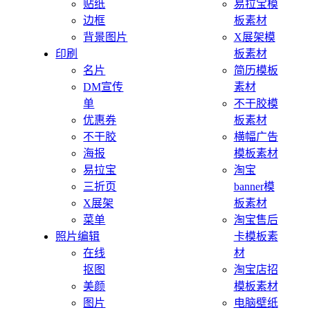
贴纸
易拉宝模
边框
板素材
背景图片
X展架模
印刷
板素材
名片
简历模板
DM宣传
素材
单
不干胶模
优惠券
板素材
不干胶
横幅广告
海报
模板素材
易拉宝
淘宝
三折页
banner模
X展架
板素材
菜单
淘宝售后
照片编辑
卡模板素
在线
材
抠图
淘宝店招
美颜
模板素材
图片
电脑壁纸