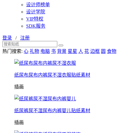
设计师榜单
设计学院
VIP特权
SDK服务
登录
/
注册
热门搜索:
心
礼物
电脑
书
背景
星星
人
花
边框
圆
食物
纸尿布尿布内裤尿不湿衣服贴纸素材
插画
纸尿裤尿不湿尿布内裤婴儿贴纸素材
插画