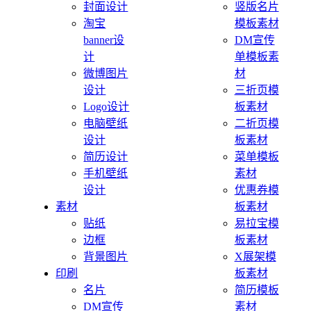
封面设计
竖版名片
淘宝
模板素材
banner设
DM宣传
计
单模板素
微博图片
材
设计
三折页模
Logo设计
板素材
电脑壁纸
二折页模
设计
板素材
简历设计
菜单模板
手机壁纸
素材
设计
优惠券模
素材
板素材
贴纸
易拉宝模
边框
板素材
背景图片
X展架模
印刷
板素材
名片
简历模板
DM宣传
素材