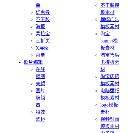
单
不干胶模
优惠券
板素材
不干胶
横幅广告
海报
模板素材
易拉宝
淘宝
三折页
banner模
X展架
板素材
菜单
淘宝售后
照片编辑
卡模板素
在线
材
抠图
淘宝店招
美颜
模板素材
图片
电脑壁纸
编辑
模板素材
器
logo模板
特效
素材
滤镜
视频封面
模板素材