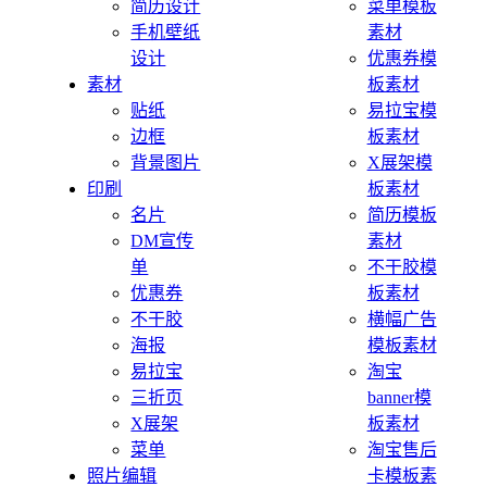
简历设计
菜单模板
手机壁纸
素材
设计
优惠券模
素材
板素材
贴纸
易拉宝模
边框
板素材
背景图片
X展架模
印刷
板素材
名片
简历模板
DM宣传
素材
单
不干胶模
优惠券
板素材
不干胶
横幅广告
海报
模板素材
易拉宝
淘宝
三折页
banner模
X展架
板素材
菜单
淘宝售后
照片编辑
卡模板素