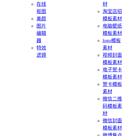
在线
材
抠图
淘宝店招
美颜
模板素材
图片
电脑壁纸
编辑
模板素材
器
logo模板
特效
素材
滤镜
视频封面
模板素材
电子贺卡
模板素材
贺卡模板
素材
微信二维
码模板素
材
微信封面
模板素材
微博焦点