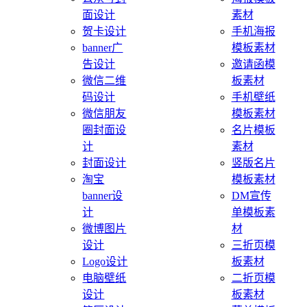
面设计
素材
贺卡设计
手机海报
banner广
模板素材
告设计
邀请函模
微信二维
板素材
码设计
手机壁纸
微信朋友
模板素材
圈封面设
名片模板
计
素材
封面设计
竖版名片
淘宝
模板素材
banner设
DM宣传
计
单模板素
微博图片
材
设计
三折页模
Logo设计
板素材
电脑壁纸
二折页模
设计
板素材