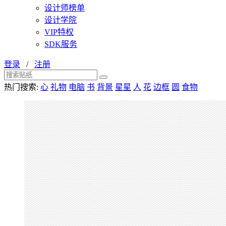
设计师榜单
设计学院
VIP特权
SDK服务
登录
/
注册
热门搜索:
心
礼物
电脑
书
背景
星星
人
花
边框
圆
食物