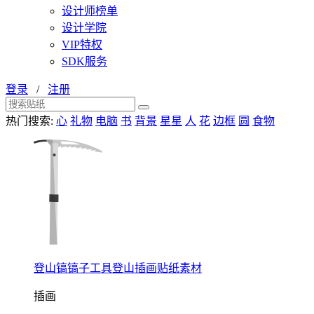
设计师榜单
设计学院
VIP特权
SDK服务
登录
/
注册
热门搜索:
心
礼物
电脑
书
背景
星星
人
花
边框
圆
食物
登山镐镐子工具登山插画贴纸素材
插画