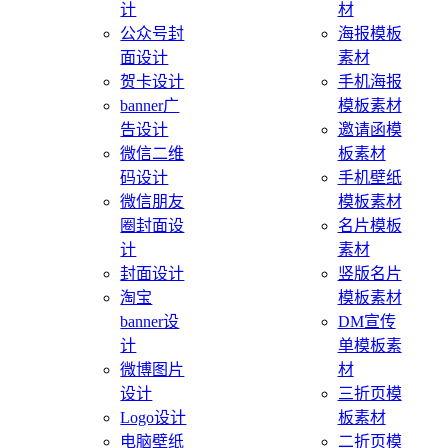
计
材
公众号封
海报模板
面设计
素材
贺卡设计
手机海报
banner广
模板素材
告设计
邀请函模
微信二维
板素材
码设计
手机壁纸
微信朋友
模板素材
圈封面设
名片模板
计
素材
封面设计
竖版名片
淘宝
模板素材
banner设
DM宣传
计
单模板素
微博图片
材
设计
三折页模
Logo设计
板素材
电脑壁纸
二折页模