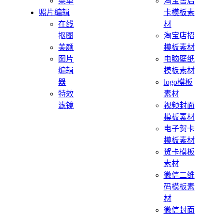
菜单
淘宝售后
照片编辑
卡模板素
在线
材
抠图
淘宝店招
美颜
模板素材
图片
电脑壁纸
编辑
模板素材
器
logo模板
特效
素材
滤镜
视频封面
模板素材
电子贺卡
模板素材
贺卡模板
素材
微信二维
码模板素
材
微信封面