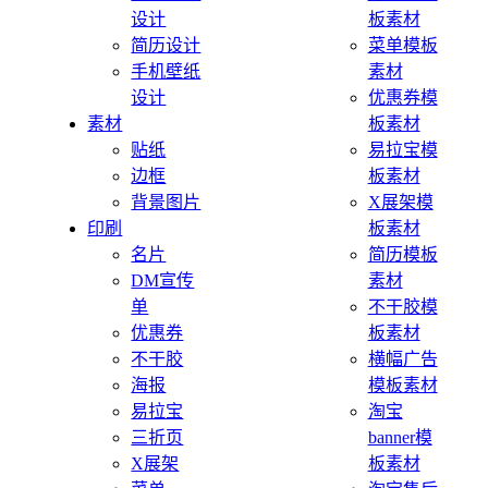
设计
板素材
简历设计
菜单模板
手机壁纸
素材
设计
优惠券模
素材
板素材
贴纸
易拉宝模
边框
板素材
背景图片
X展架模
印刷
板素材
名片
简历模板
DM宣传
素材
单
不干胶模
优惠券
板素材
不干胶
横幅广告
海报
模板素材
易拉宝
淘宝
三折页
banner模
X展架
板素材