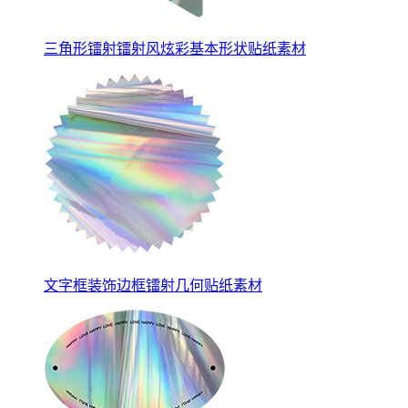
三角形镭射镭射风炫彩基本形状贴纸素材
文字框装饰边框镭射几何贴纸素材