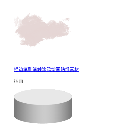
描边笔刷笔触涂鸦绘画贴纸素材
插画