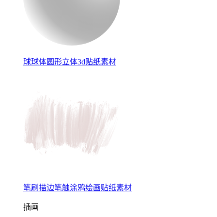
球球体圆形立体3d贴纸素材
笔刷描边笔触涂鸦绘画贴纸素材
插画