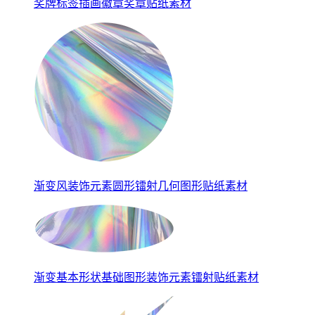
奖牌标签插画徽章奖章贴纸素材
渐变风装饰元素圆形镭射几何图形贴纸素材
渐变基本形状基础图形装饰元素镭射贴纸素材