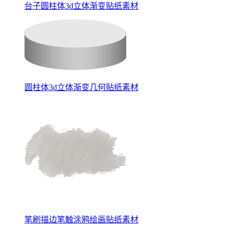
台子圆柱体3d立体渐变贴纸素材
圆柱体3d立体渐变几何贴纸素材
笔刷描边笔触涂鸦绘画贴纸素材