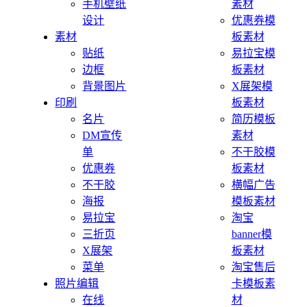
手机壁纸
素材
设计
优惠券模
素材
板素材
贴纸
易拉宝模
边框
板素材
背景图片
X展架模
印刷
板素材
名片
简历模板
DM宣传
素材
单
不干胶模
优惠券
板素材
不干胶
横幅广告
海报
模板素材
易拉宝
淘宝
三折页
banner模
X展架
板素材
菜单
淘宝售后
照片编辑
卡模板素
在线
材