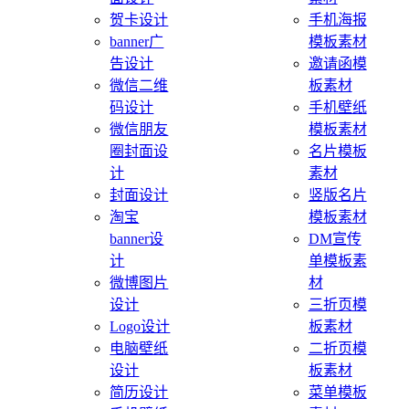
贺卡设计
手机海报
banner广
模板素材
告设计
邀请函模
微信二维
板素材
码设计
手机壁纸
微信朋友
模板素材
圈封面设
名片模板
计
素材
封面设计
竖版名片
淘宝
模板素材
banner设
DM宣传
计
单模板素
微博图片
材
设计
三折页模
Logo设计
板素材
电脑壁纸
二折页模
设计
板素材
简历设计
菜单模板