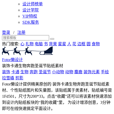
设计师榜单
设计学院
VIP特权
SDK服务
登录
/
注册
热门搜索:
心
礼物
电脑
书
背景
星星
人
花
边框
圆
食物
Fotor懒设计
装饰卡通生物奔跑圣诞节贴纸素材
装饰
卡通
生物
奔跑
圣诞节
小动物
动物
麋鹿
装饰元素
手绘
拉雪橇
剪影
Fotor懒设计提供精美原创的 装饰卡通生物奔跑圣诞节贴纸素
材、个性贴纸图片和矢量图，该贴纸属于类素材，贴纸编号是
1Fd501，尺寸为200*33。点击“收藏”还可以将该素材快速添加
到设计内贴纸板块的“我的收藏”里， 为设计增添创意，3分钟
即可在线快速搞定平面设计。