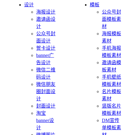
设计
模板
海报设计
公众号封
邀请函设
面模板素
计
材
公众号封
海报模板
面设计
素材
贺卡设计
手机海报
banner广
模板素材
告设计
邀请函模
微信二维
板素材
码设计
手机壁纸
微信朋友
模板素材
圈封面设
名片模板
计
素材
封面设计
竖版名片
淘宝
模板素材
banner设
DM宣传
计
单模板素
微博图片
材