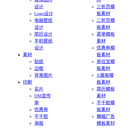
设计
三折页模
Logo设计
板素材
电脑壁纸
二折页模
设计
板素材
简历设计
菜单模板
手机壁纸
素材
设计
优惠券模
素材
板素材
贴纸
易拉宝模
边框
板素材
背景图片
X展架模
印刷
板素材
名片
简历模板
DM宣传
素材
单
不干胶模
优惠券
板素材
不干胶
横幅广告
海报
模板素材