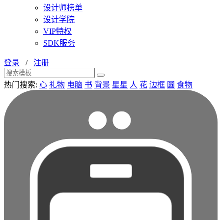
设计师榜单
设计学院
VIP特权
SDK服务
登录
/
注册
热门搜索:
心
礼物
电脑
书
背景
星星
人
花
边框
圆
食物