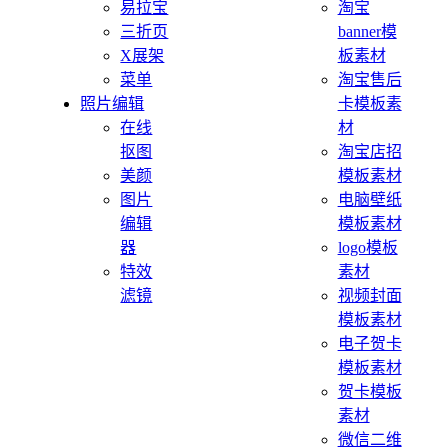
易拉宝
淘宝
三折页
banner模
X展架
板素材
菜单
淘宝售后
照片编辑
卡模板素
在线
材
抠图
淘宝店招
美颜
模板素材
图片
电脑壁纸
编辑
模板素材
器
logo模板
特效
素材
滤镜
视频封面
模板素材
电子贺卡
模板素材
贺卡模板
素材
微信二维