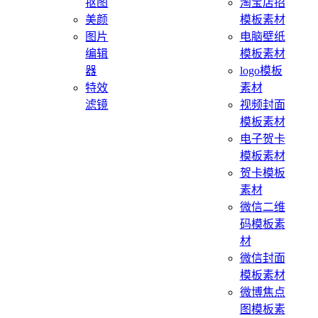
抠图
淘宝店招
美颜
模板素材
图片
电脑壁纸
编辑
模板素材
器
logo模板
特效
素材
滤镜
视频封面
模板素材
电子贺卡
模板素材
贺卡模板
素材
微信二维
码模板素
材
微信封面
模板素材
微博焦点
图模板素