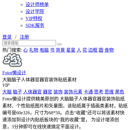
设计师榜单
设计学院
VIP特权
SDK服务
登录
/
注册
热门搜索:
心
礼物
电脑
书
背景
星星
人
花
边框
圆
食物
Fotor懒设计
大脑脑子人体器官器官装饰贴纸素材
VIP
大脑
脑子
人体器官
器官
装饰
装饰元素
卡通
思考
思维
黑色
Fotor懒设计提供精美原创的 大脑脑子人体器官器官装饰贴纸
素材、个性贴纸图片和矢量图，该贴纸属于插画类素材，贴纸
编号是60e326，尺寸为68*50。点击“收藏”还可以将该素材快
速添加到设计内贴纸板块的“我的收藏”里， 为设计增添创
意，3分钟即可在线快速搞定平面设计。