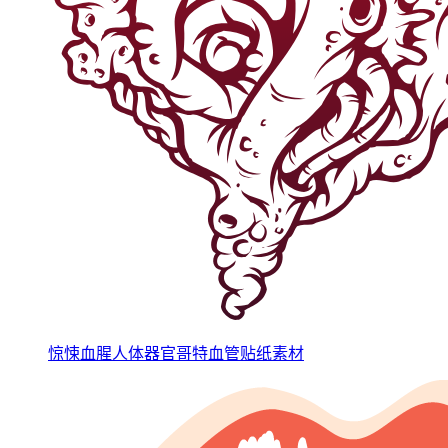
惊悚血腥人体器官哥特血管贴纸素材