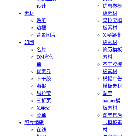
设计
优惠券模
素材
板素材
贴纸
易拉宝模
边框
板素材
背景图片
X展架模
印刷
板素材
名片
简历模板
DM宣传
素材
单
不干胶模
优惠券
板素材
不干胶
横幅广告
海报
模板素材
易拉宝
淘宝
三折页
banner模
X展架
板素材
菜单
淘宝售后
照片编辑
卡模板素
在线
材