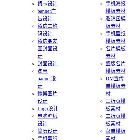
贺卡设计
手机海报
banner广
模板素材
告设计
邀请函模
微信二维
板素材
码设计
手机壁纸
微信朋友
模板素材
圈封面设
名片模板
计
素材
封面设计
竖版名片
淘宝
模板素材
banner设
DM宣传
计
单模板素
微博图片
材
设计
三折页模
Logo设计
板素材
电脑壁纸
二折页模
设计
板素材
简历设计
菜单模板
手机壁纸
素材