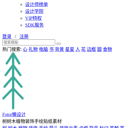
设计师榜单
设计学院
VIP特权
SDK服务
登录
/
注册
热门搜索:
心
礼物
电脑
书
背景
星星
人
花
边框
圆
食物
Fotor懒设计
树树木植物装饰手绘贴纸素材