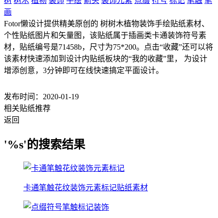
树
树木
植物
装饰
手绘
箭头
装饰元素
点缀
符号
标记
笔触
笔
画
Fotor懒设计提供精美原创的 树树木植物装饰手绘贴纸素材、
个性贴纸图片和矢量图，该贴纸属于插画类卡通装饰符号素
材，贴纸编号是71458b，尺寸为75*200。点击“收藏”还可以将
该素材快速添加到设计内贴纸板块的“我的收藏”里， 为设计
增添创意，3分钟即可在线快速搞定平面设计。
发布时间：2020-01-19
相关贴纸推荐
返回
'%s'的搜索结果
卡通笔触花纹装饰元素标记贴纸素材