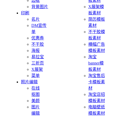
边框
板素材
背景图片
X展架模
印刷
板素材
名片
简历模板
DM宣传
素材
单
不干胶模
优惠券
板素材
不干胶
横幅广告
海报
模板素材
易拉宝
淘宝
三折页
banner模
X展架
板素材
菜单
淘宝售后
照片编辑
卡模板素
在线
材
抠图
淘宝店招
美颜
模板素材
图片
电脑壁纸
编辑
模板素材