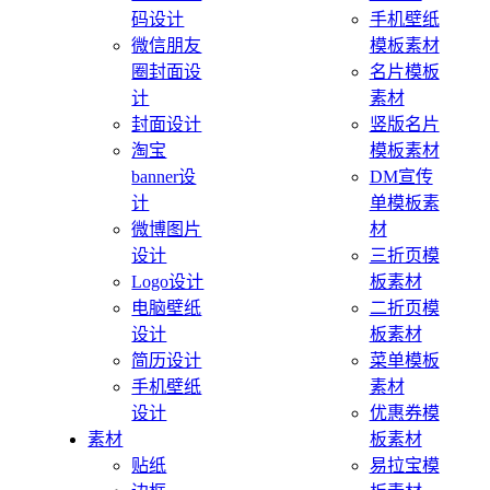
码设计
手机壁纸
微信朋友
模板素材
圈封面设
名片模板
计
素材
封面设计
竖版名片
淘宝
模板素材
banner设
DM宣传
计
单模板素
微博图片
材
设计
三折页模
Logo设计
板素材
电脑壁纸
二折页模
设计
板素材
简历设计
菜单模板
手机壁纸
素材
设计
优惠券模
素材
板素材
贴纸
易拉宝模