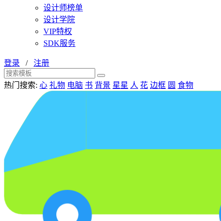
设计师榜单
设计学院
VIP特权
SDK服务
登录
/
注册
热门搜索:
心
礼物
电脑
书
背景
星星
人
花
边框
圆
食物