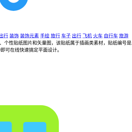
出行
装饰
装饰元素
手绘
旅行
车子
出行
飞机
火车
自行车
旅游
、个性贴纸图片和矢量图，该贴纸属于插画类素材，贴纸编号是A41
钟即可在线快速搞定平面设计。