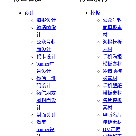
设计
模板
海报设计
公众号封
邀请函设
面模板素
计
材
公众号封
海报模板
面设计
素材
贺卡设计
手机海报
banner广
模板素材
告设计
邀请函模
微信二维
板素材
码设计
手机壁纸
微信朋友
模板素材
圈封面设
名片模板
计
素材
封面设计
竖版名片
淘宝
模板素材
banner设
DM宣传