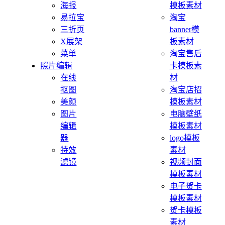
海报
模板素材
易拉宝
淘宝
三折页
banner模
X展架
板素材
菜单
淘宝售后
照片编辑
卡模板素
在线
材
抠图
淘宝店招
美颜
模板素材
图片
电脑壁纸
编辑
模板素材
器
logo模板
特效
素材
滤镜
视频封面
模板素材
电子贺卡
模板素材
贺卡模板
素材