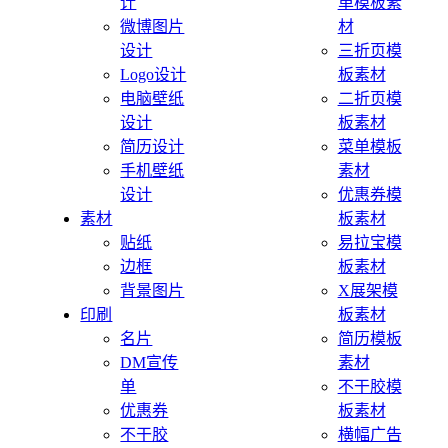
计
单模板素
微博图片
材
设计
三折页模
Logo设计
板素材
电脑壁纸
二折页模
设计
板素材
简历设计
菜单模板
手机壁纸
素材
设计
优惠券模
素材
板素材
贴纸
易拉宝模
边框
板素材
背景图片
X展架模
印刷
板素材
名片
简历模板
DM宣传
素材
单
不干胶模
优惠券
板素材
不干胶
横幅广告