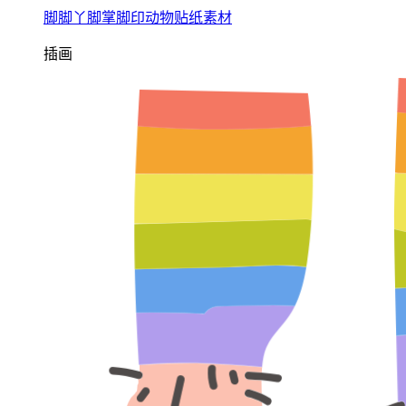
脚脚丫脚掌脚印动物贴纸素材
插画