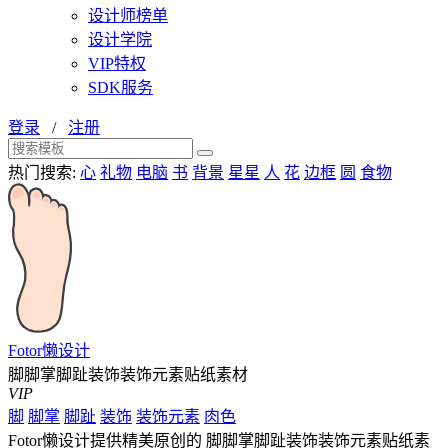
设计师榜单
设计学院
VIP特权
SDK服务
登录
/
注册
热门搜索:
心
礼物
电脑
书
背景
星星
人
花
边框
圆
食物
Fotor懒设计
脚脚掌脚趾装饰装饰元素贴纸素材
VIP
脚
脚掌
脚趾
装饰
装饰元素
肉色
Fotor懒设计提供精美原创的 脚脚掌脚趾装饰装饰元素贴纸素