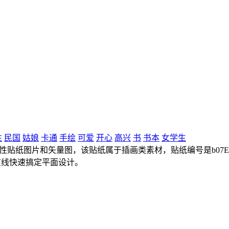
性
民国
姑娘
卡通
手绘
可爱
开心
高兴
书
书本
女学生
性贴纸图片和矢量图，该贴纸属于插画类素材，贴纸编号是b07Eb
在线快速搞定平面设计。