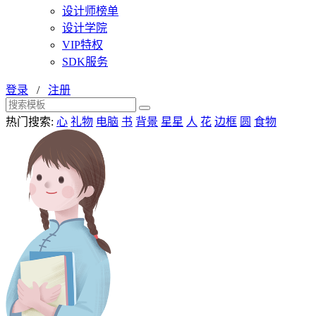
设计师榜单
设计学院
VIP特权
SDK服务
登录
/
注册
热门搜索:
心
礼物
电脑
书
背景
星星
人
花
边框
圆
食物