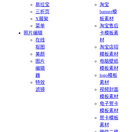
易拉宝
淘宝
三折页
banner模
X展架
板素材
菜单
淘宝售后
照片编辑
卡模板素
在线
材
抠图
淘宝店招
美颜
模板素材
图片
电脑壁纸
编辑
模板素材
器
logo模板
特效
素材
滤镜
视频封面
模板素材
电子贺卡
模板素材
贺卡模板
素材
微信二维