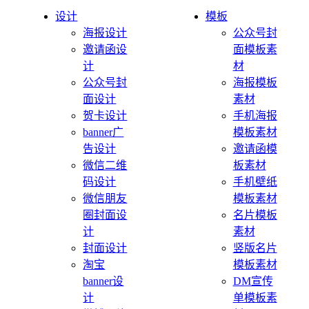
设计
模板
海报设计
公众号封
邀请函设
面模板素
计
材
公众号封
海报模板
面设计
素材
贺卡设计
手机海报
banner广
模板素材
告设计
邀请函模
微信二维
板素材
码设计
手机壁纸
微信朋友
模板素材
圈封面设
名片模板
计
素材
封面设计
竖版名片
淘宝
模板素材
banner设
DM宣传
计
单模板素