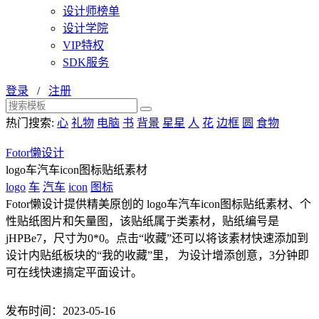
设计师榜单
设计学院
VIP特权
SDK服务
登录
/
注册
热门搜索:
心
礼物
电脑
书
背景
星星
人
花
边框
圆
食物
Fotor懒设计
logo车汽车icon图标贴纸素材
logo
车
汽车
icon
图标
Fotor懒设计提供精美原创的 logo车汽车icon图标贴纸素材、个
性贴纸图片和矢量图，该贴纸属于类素材，贴纸编号是
jHPBe7，尺寸为0*0。点击“收藏”还可以将该素材快速添加到
设计内贴纸板块的“我的收藏”里， 为设计增添创意，3分钟即
可在线快速搞定平面设计。
发布时间：2023-05-16