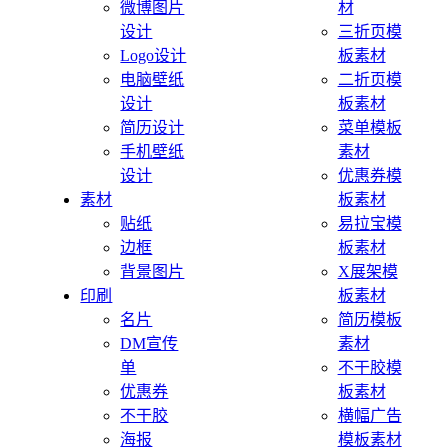
微博图片
材
设计
三折页模
Logo设计
板素材
电脑壁纸
二折页模
设计
板素材
简历设计
菜单模板
手机壁纸
素材
设计
优惠券模
素材
板素材
贴纸
易拉宝模
边框
板素材
背景图片
X展架模
印刷
板素材
名片
简历模板
DM宣传
素材
单
不干胶模
优惠券
板素材
不干胶
横幅广告
海报
模板素材