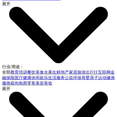
展开
行业/用途 :
全部
教育培训
餐饮美食
水果生鲜
地产家居
旅游出行
IT互联网
金
融保险
医疗健康
休闲娱乐
生活服务
公益环保
母婴亲子
运动健身
服饰箱包
电商零售
美容美妆
展开