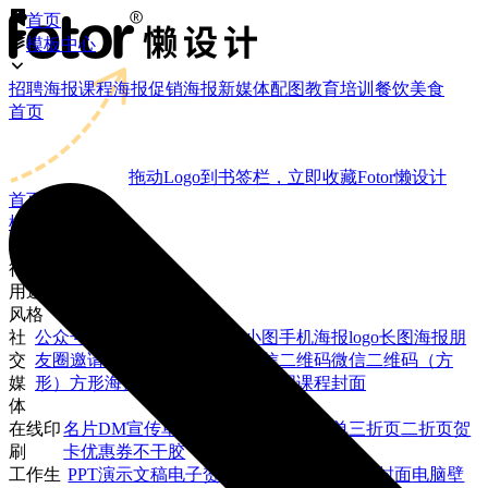
首页
模板中心
招聘海报
课程海报
促销海报
新媒体配图
教育培训
餐饮美食
首页
拖动Logo到书签栏，立即收藏Fotor懒设计
首页
模板中心
场景
行业
用途
风格
社
公众号封面大图
公众号封面小图
手机海报
logo
长图海报
朋
交
友圈邀请函
微信朋友圈封面
微信二维码
微信二维码（方
媒
形）
方形海报
微博封面
微博焦点图
课程封面
体
在线印
名片
DM宣传单
易拉宝
X展架
海报
菜单
三折页
二折页
贺
刷
卡
优惠券
不干胶
工作生
PPT演示文稿
电子贺卡
简历
手机壁纸
视频封面
电脑壁