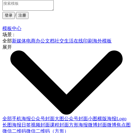
/
登录
注册
模板中心
场景 :
全部
新媒体
电商
办公文档
社交生活
在线印刷
海外模板
展开
全部
手机海报
公众号封面大图
公众号封面小图
横版海报
Logo
长图海报
日签
视频封面
课程封面
方形海报
微博封面
微博焦点图
微信二维码
微信二维码（方形）