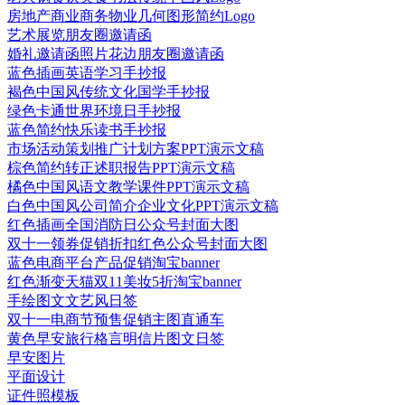
Fotor懒设计后，点击“我的订单”-“印刷订单”，查看您的订单
房地产商业商务物业几何图形简约Logo
进程。
艺术展览朋友圈邀请函
婚礼邀请函照片花边朋友圈邀请函
蓝色插画英语学习手抄报
褐色中国风传统文化国学手抄报
绿色卡通世界环境日手抄报
蓝色简约快乐读书手抄报
市场活动策划推广计划方案PPT演示文稿
棕色简约转正述职报告PPT演示文稿
橘色中国风语文教学课件PPT演示文稿
白色中国风公司简介企业文化PPT演示文稿
红色插画全国消防日公众号封面大图
双十一领券促销折扣红色公众号封面大图
蓝色电商平台产品促销淘宝banner
红色渐变天猫双11美妆5折淘宝banner
手绘图文文艺风日签
双十一电商节预售促销主图直通车
黄色早安旅行格言明信片图文日签
早安图片
平面设计
证件照模板