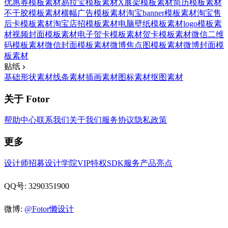
优惠券模板素材
易拉宝模板素材
X展架模板素材
简历模板素材
不干胶模板素材
横幅广告模板素材
淘宝banner模板素材
淘宝售
后卡模板素材
淘宝店招模板素材
电脑壁纸模板素材
logo模板素
材
视频封面模板素材
电子贺卡模板素材
贺卡模板素材
微信二维
码模板素材
微信封面模板素材
微博焦点图模板素材
微博封面模
板素材
贴纸
基础形状素材
线条素材
插画素材
图标素材
抠图素材
关于 Fotor
帮助中心
联系我们
关于我们
服务协议
隐私政策
更多
设计师招募
设计学院
VIP特权
SDK服务
产品亮点
QQ号: 3290351900
微博:
@Fotor懒设计