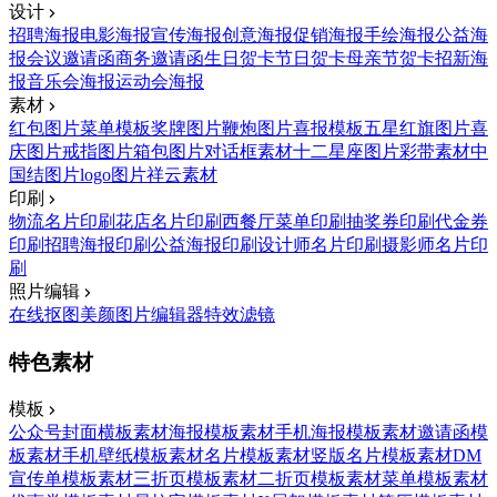
设计
招聘海报
电影海报
宣传海报
创意海报
促销海报
手绘海报
公益海
报
会议邀请函
商务邀请函
生日贺卡
节日贺卡
母亲节贺卡
招新海
报
音乐会海报
运动会海报
素材
红包图片
菜单模板
奖牌图片
鞭炮图片
喜报模板
五星红旗图片
喜
庆图片
戒指图片
箱包图片
对话框素材
十二星座图片
彩带素材
中
国结图片
logo图片
祥云素材
印刷
物流名片印刷
花店名片印刷
西餐厅菜单印刷
抽奖券印刷
代金券
印刷
招聘海报印刷
公益海报印刷
设计师名片印刷
摄影师名片印
刷
照片编辑
在线抠图
美颜
图片编辑器
特效滤镜
特色素材
模板
公众号封面横板素材
海报模板素材
手机海报模板素材
邀请函模
板素材
手机壁纸模板素材
名片模板素材
竖版名片模板素材
DM
宣传单模板素材
三折页模板素材
二折页模板素材
菜单模板素材