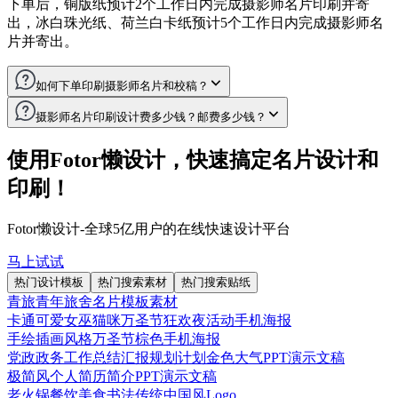
下单后，铜版纸预计2个工作日内完成摄影师名片印刷并寄
出，冰白珠光纸、荷兰白卡纸预计5个工作日内完成摄影师名
片并寄出。
如何下单印刷摄影师名片和校稿？
摄影师名片印刷设计费多少钱？邮费多少钱？
1.完成名片设计后，点击“下单印刷”按钮
使用Fotor懒设计提供的摄影师名片模板，不需要花费一分
2.选择单面打印或双面打印，若选择单面打印，需要选择所需
使用Fotor懒设计，快速搞定名片设计和
钱，就能完成名片设计；在Fotor懒设计印刷摄影师名片，为
印刷的页面
印刷！
您提供全国包邮服务。
3.选择摄影师名片印刷纸张质量、印刷工艺、印刷数量
Fotor懒设计-全球5亿用户的在线快速设计平台
4.下单印刷摄影师名片之前，点击“开始校稿”，为避免印刷色
差过大、内容不清晰、裁剪出现问题等，需要您依次对设计作
马上试试
品的颜色、分辨率、背景、内容及缩放进行校对
热门设计模板
热门搜索素材
热门搜索贴纸
青旅青年旅舍名片模板素材
5.校稿完成后，点击“立即下单”，在订单页面填写详细的收件
卡通可爱女巫猫咪万圣节狂欢夜活动手机海报
地址，并确认订单
手绘插画风格万圣节棕色手机海报
党政政务工作总结汇报规划计划金色大气PPT演示文稿
6.提交订单，付款。
极简风个人简历简介PPT演示文稿
7.发货后，您会收到快递物流单号的短信通知，也可以登录
老火锅餐饮美食书法传统中国风Logo