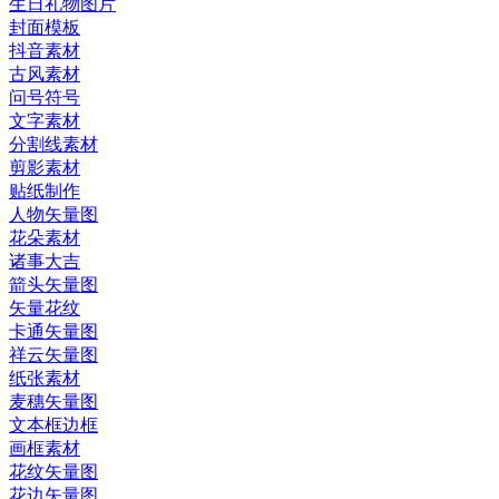
生日礼物图片
封面模板
抖音素材
古风素材
问号符号
文字素材
分割线素材
剪影素材
贴纸制作
人物矢量图
花朵素材
诸事大吉
箭头矢量图
矢量花纹
卡通矢量图
祥云矢量图
纸张素材
麦穗矢量图
文本框边框
画框素材
花纹矢量图
花边矢量图