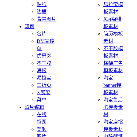
贴纸
易拉宝模
边框
板素材
背景图片
X展架模
印刷
板素材
名片
简历模板
DM宣传
素材
单
不干胶模
优惠券
板素材
不干胶
横幅广告
海报
模板素材
易拉宝
淘宝
三折页
banner模
X展架
板素材
菜单
淘宝售后
照片编辑
卡模板素
在线
材
抠图
淘宝店招
美颜
模板素材
图片
电脑壁纸