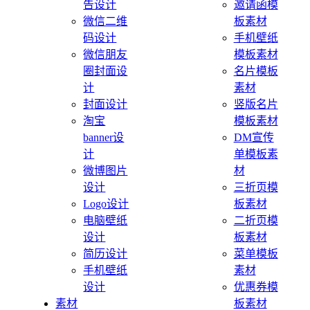
告设计
邀请函模
微信二维
板素材
码设计
手机壁纸
微信朋友
模板素材
圈封面设
名片模板
计
素材
封面设计
竖版名片
淘宝
模板素材
banner设
DM宣传
计
单模板素
微博图片
材
设计
三折页模
Logo设计
板素材
电脑壁纸
二折页模
设计
板素材
简历设计
菜单模板
手机壁纸
素材
设计
优惠券模
素材
板素材