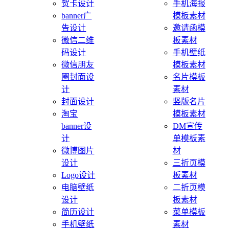
贺卡设计
手机海报
banner广
模板素材
告设计
邀请函模
微信二维
板素材
码设计
手机壁纸
微信朋友
模板素材
圈封面设
名片模板
计
素材
封面设计
竖版名片
淘宝
模板素材
banner设
DM宣传
计
单模板素
微博图片
材
设计
三折页模
Logo设计
板素材
电脑壁纸
二折页模
设计
板素材
简历设计
菜单模板
手机壁纸
素材