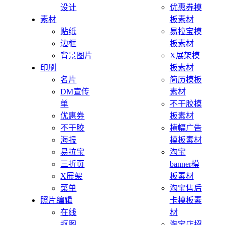
设计
优惠券模
素材
板素材
贴纸
易拉宝模
边框
板素材
背景图片
X展架模
印刷
板素材
名片
简历模板
DM宣传
素材
单
不干胶模
优惠券
板素材
不干胶
横幅广告
海报
模板素材
易拉宝
淘宝
三折页
banner模
X展架
板素材
菜单
淘宝售后
照片编辑
卡模板素
在线
材
抠图
淘宝店招