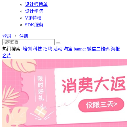
设计师榜单
设计学院
VIP特权
SDK服务
登录
/
注册
热门搜索:
培训
科技
招聘
活动
淘宝 banner
微信二维码
海报
名片