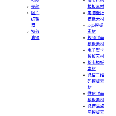
抠图
淘宝店招
美颜
模板素材
图片
电脑壁纸
编辑
模板素材
器
logo模板
特效
素材
滤镜
视频封面
模板素材
电子贺卡
模板素材
贺卡模板
素材
微信二维
码模板素
材
微信封面
模板素材
微博焦点
图模板素