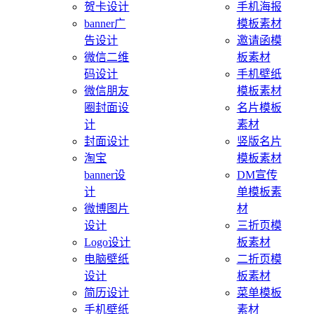
贺卡设计
手机海报
banner广
模板素材
告设计
邀请函模
微信二维
板素材
码设计
手机壁纸
微信朋友
模板素材
圈封面设
名片模板
计
素材
封面设计
竖版名片
淘宝
模板素材
banner设
DM宣传
计
单模板素
微博图片
材
设计
三折页模
Logo设计
板素材
电脑壁纸
二折页模
设计
板素材
简历设计
菜单模板
手机壁纸
素材