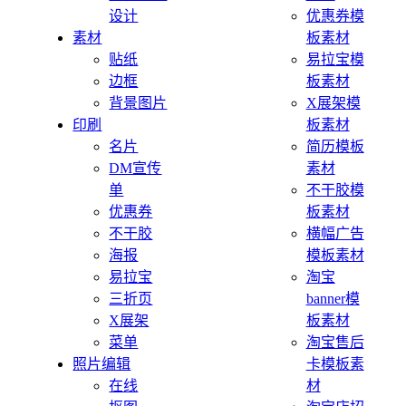
设计
优惠券模
素材
板素材
贴纸
易拉宝模
边框
板素材
背景图片
X展架模
印刷
板素材
名片
简历模板
DM宣传
素材
单
不干胶模
优惠券
板素材
不干胶
横幅广告
海报
模板素材
易拉宝
淘宝
三折页
banner模
X展架
板素材
菜单
淘宝售后
照片编辑
卡模板素
在线
材