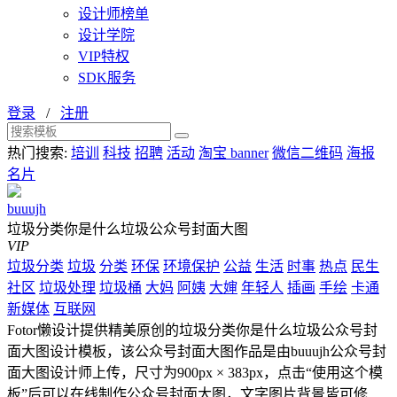
设计师榜单
设计学院
VIP特权
SDK服务
登录
/
注册
热门搜索:
培训
科技
招聘
活动
淘宝 banner
微信二维码
海报
名片
buuujh
垃圾分类你是什么垃圾公众号封面大图
VIP
垃圾分类
垃圾
分类
环保
环境保护
公益
生活
时事
热点
民生
社区
垃圾处理
垃圾桶
大妈
阿姨
大婶
年轻人
插画
手绘
卡通
新媒体
互联网
Fotor懒设计提供精美原创的垃圾分类你是什么垃圾公众号封
面大图设计模板，该公众号封面大图作品是由buuujh公众号封
面大图设计师上传，尺寸为900px × 383px，点击“使用这个模
板”后可以在线制作公众号封面大图，文字图片背景皆可修