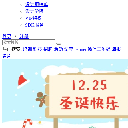
设计师榜单
设计学院
VIP特权
SDK服务
登录
/
注册
热门搜索:
培训
科技
招聘
活动
淘宝 banner
微信二维码
海报
名片