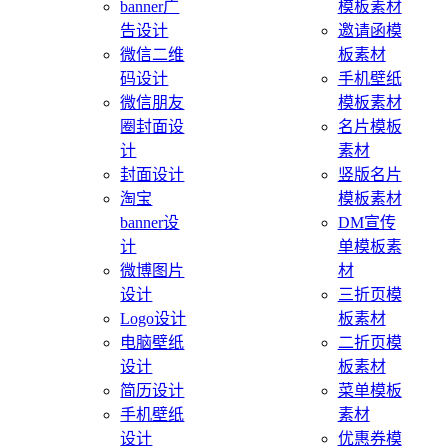
banner广
模板素材
告设计
邀请函模
微信二维
板素材
码设计
手机壁纸
微信朋友
模板素材
圈封面设
名片模板
计
素材
封面设计
竖版名片
淘宝
模板素材
banner设
DM宣传
计
单模板素
微博图片
材
设计
三折页模
Logo设计
板素材
电脑壁纸
二折页模
设计
板素材
简历设计
菜单模板
手机壁纸
素材
设计
优惠券模