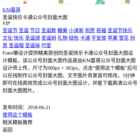
KM嘉哥
圣诞快乐卡通公众号封面大图
VIP
圣诞节
圣诞
节日
圣诞靴
糖果
小清新
祝愿
祝福
圣诞节快乐
文化
快乐
圣诞球
圣诞树
礼物
绿色
卡通
平安夜
苹果
雪花
创
意
圣诞帽
圣诞袜
可爱
Fotor懒设计提供精美原创的圣诞快乐卡通公众号封面大图设
计模板，该公众号封面大图作品是由KM嘉哥公众号封面大图
设计师上传，尺寸为900px × 383px，点击“使用这个模板”后可
以在线制作公众号封面大图，文字图片背景皆可修改，3分钟
即可在线高效完成公众号封面大图设计，并能下载高清公众号
封面大图图片。
发布时间：2018-06-21
使用这个模板
相关模板推荐
返回