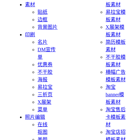
素材
板素材
贴纸
易拉宝模
边框
板素材
背景图片
X展架模
印刷
板素材
名片
简历模板
DM宣传
素材
单
不干胶模
优惠券
板素材
不干胶
横幅广告
海报
模板素材
易拉宝
淘宝
三折页
banner模
X展架
板素材
菜单
淘宝售后
照片编辑
卡模板素
在线
材
抠图
淘宝店招
美颜
模板素材