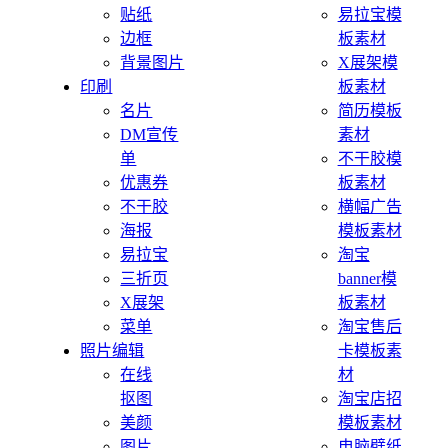
贴纸
易拉宝模
边框
板素材
背景图片
X展架模
印刷
板素材
名片
简历模板
DM宣传
素材
单
不干胶模
优惠券
板素材
不干胶
横幅广告
海报
模板素材
易拉宝
淘宝
三折页
banner模
X展架
板素材
菜单
淘宝售后
照片编辑
卡模板素
在线
材
抠图
淘宝店招
美颜
模板素材
图片
电脑壁纸