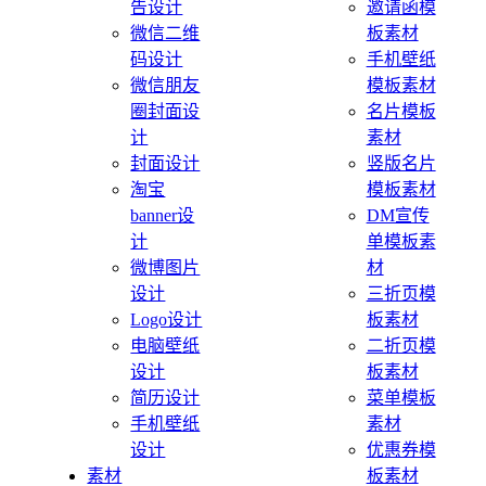
告设计
邀请函模
微信二维
板素材
码设计
手机壁纸
微信朋友
模板素材
圈封面设
名片模板
计
素材
封面设计
竖版名片
淘宝
模板素材
banner设
DM宣传
计
单模板素
微博图片
材
设计
三折页模
Logo设计
板素材
电脑壁纸
二折页模
设计
板素材
简历设计
菜单模板
手机壁纸
素材
设计
优惠券模
素材
板素材