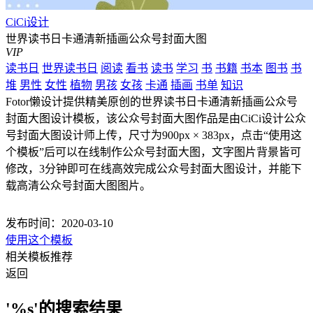
CiCi设计
世界读书日卡通清新插画公众号封面大图
VIP
读书日
世界读书日
阅读
看书
读书
学习
书
书籍
书本
图书
书
堆
男性
女性
植物
男孩
女孩
卡通
插画
书单
知识
Fotor懒设计提供精美原创的世界读书日卡通清新插画公众号
封面大图设计模板，该公众号封面大图作品是由CiCi设计公众
号封面大图设计师上传，尺寸为900px × 383px，点击“使用这
个模板”后可以在线制作公众号封面大图，文字图片背景皆可
修改，3分钟即可在线高效完成公众号封面大图设计，并能下
载高清公众号封面大图图片。
发布时间：2020-03-10
使用这个模板
相关模板推荐
返回
'%s'的搜索结果