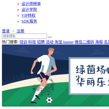
设计师榜单
设计学院
VIP特权
SDK服务
登录
/
注册
热门搜索:
培训
科技
招聘
活动
淘宝 banner
微信二维码
海报
名