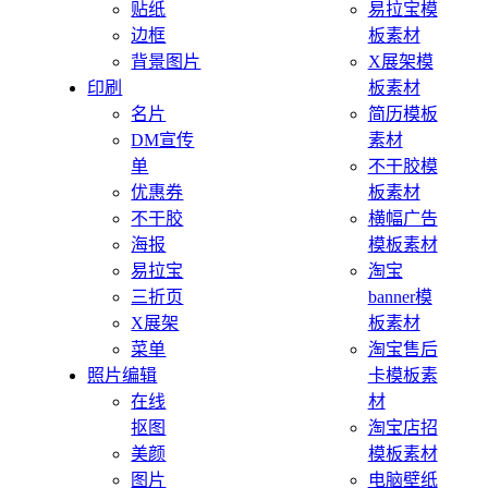
贴纸
易拉宝模
边框
板素材
背景图片
X展架模
印刷
板素材
名片
简历模板
DM宣传
素材
单
不干胶模
优惠券
板素材
不干胶
横幅广告
海报
模板素材
易拉宝
淘宝
三折页
banner模
X展架
板素材
菜单
淘宝售后
照片编辑
卡模板素
在线
材
抠图
淘宝店招
美颜
模板素材
图片
电脑壁纸