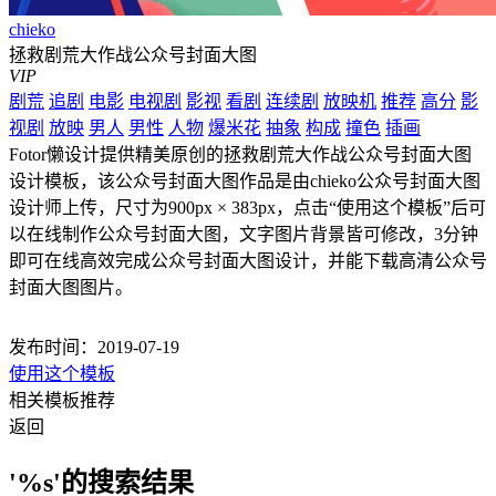
chieko
拯救剧荒大作战公众号封面大图
VIP
剧荒
追剧
电影
电视剧
影视
看剧
连续剧
放映机
推荐
高分
影
视剧
放映
男人
男性
人物
爆米花
抽象
构成
撞色
插画
Fotor懒设计提供精美原创的拯救剧荒大作战公众号封面大图
设计模板，该公众号封面大图作品是由chieko公众号封面大图
设计师上传，尺寸为900px × 383px，点击“使用这个模板”后可
以在线制作公众号封面大图，文字图片背景皆可修改，3分钟
即可在线高效完成公众号封面大图设计，并能下载高清公众号
封面大图图片。
发布时间：2019-07-19
使用这个模板
相关模板推荐
返回
'%s'的搜索结果