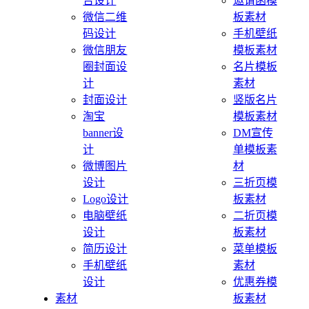
告设计
邀请函模
微信二维
板素材
码设计
手机壁纸
微信朋友
模板素材
圈封面设
名片模板
计
素材
封面设计
竖版名片
淘宝
模板素材
banner设
DM宣传
计
单模板素
微博图片
材
设计
三折页模
Logo设计
板素材
电脑壁纸
二折页模
设计
板素材
简历设计
菜单模板
手机壁纸
素材
设计
优惠券模
素材
板素材