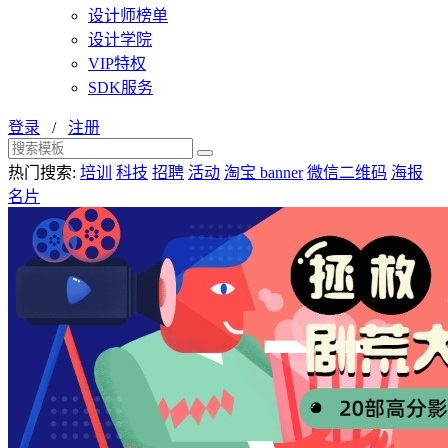
设计师榜单
设计学院
VIP特权
SDK服务
登录
/
注册
热门搜索:
培训
科技
招聘
活动
淘宝 banner
微信二维码
海报
名片