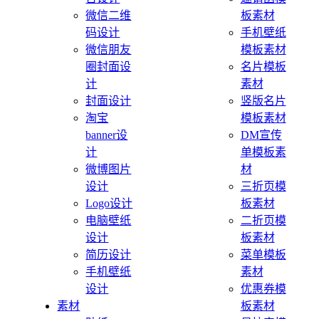
微信二维
板素材
码设计
手机壁纸
微信朋友
模板素材
圈封面设
名片模板
计
素材
封面设计
竖版名片
淘宝
模板素材
banner设
DM宣传
计
单模板素
微博图片
材
设计
三折页模
Logo设计
板素材
电脑壁纸
二折页模
设计
板素材
简历设计
菜单模板
手机壁纸
素材
设计
优惠券模
素材
板素材