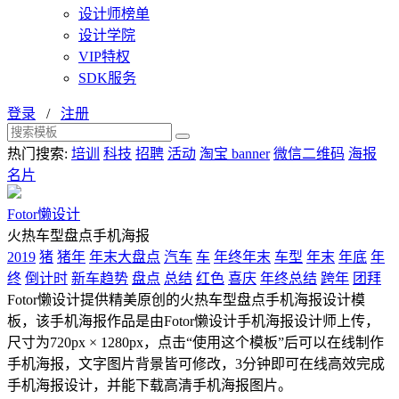
设计师榜单
设计学院
VIP特权
SDK服务
登录
/
注册
热门搜索:
培训
科技
招聘
活动
淘宝 banner
微信二维码
海报
名片
Fotor懒设计
火热车型盘点手机海报
2019
猪
猪年
年末大盘点
汽车
车
年终年末
车型
年末
年底
年
终
倒计时
新车趋势
盘点
总结
红色
喜庆
年终总结
跨年
团拜
Fotor懒设计提供精美原创的火热车型盘点手机海报设计模
板，该手机海报作品是由Fotor懒设计手机海报设计师上传，
尺寸为720px × 1280px，点击“使用这个模板”后可以在线制作
手机海报，文字图片背景皆可修改，3分钟即可在线高效完成
手机海报设计，并能下载高清手机海报图片。