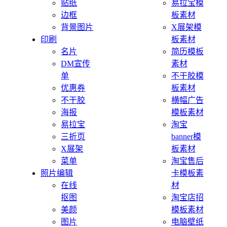
贴纸
易拉宝模
边框
板素材
背景图片
X展架模
印刷
板素材
名片
简历模板
DM宣传
素材
单
不干胶模
优惠券
板素材
不干胶
横幅广告
海报
模板素材
易拉宝
淘宝
三折页
banner模
X展架
板素材
菜单
淘宝售后
照片编辑
卡模板素
在线
材
抠图
淘宝店招
美颜
模板素材
图片
电脑壁纸