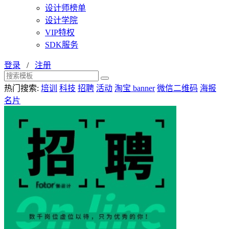
设计师榜单
设计学院
VIP特权
SDK服务
登录
/
注册
热门搜索:
培训
科技
招聘
活动
淘宝 banner
微信二维码
海报
名片