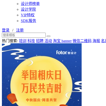
设计师榜单
设计学院
VIP特权
SDK服务
登录
/
注册
热门搜索:
培训
科技
招聘
活动
淘宝 banner
微信二维码
海报
名