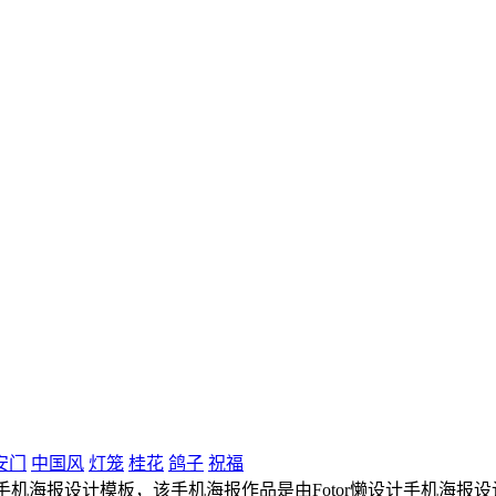
安门
中国风
灯笼
桂花
鸽子
祝福
海报设计模板，该手机海报作品是由Fotor懒设计手机海报设计师上传