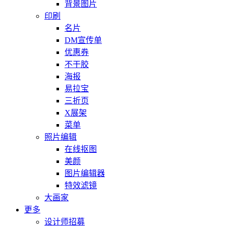
背景图片
印刷
名片
DM宣传单
优惠券
不干胶
海报
易拉宝
三折页
X展架
菜单
照片编辑
在线抠图
美颜
图片编辑器
特效滤镜
大画家
更多
设计师招募