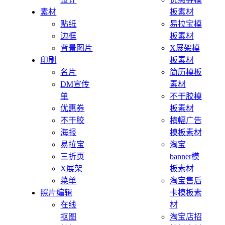
素材
板素材
贴纸
易拉宝模
边框
板素材
背景图片
X展架模
印刷
板素材
名片
简历模板
DM宣传
素材
单
不干胶模
优惠券
板素材
不干胶
横幅广告
海报
模板素材
易拉宝
淘宝
三折页
banner模
X展架
板素材
菜单
淘宝售后
照片编辑
卡模板素
在线
材
抠图
淘宝店招