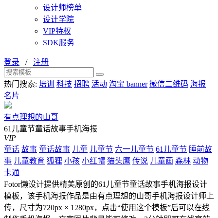
设计师榜单
设计学院
VIP特权
SDK服务
登录
/
注册
热门搜索:
培训
科技
招聘
活动
淘宝 banner
微信二维码
海报
名片
有点理想的山哥
61儿童节童话故事手机海报
VIP
童话
故事
童话故事
儿童
儿童节
六一儿童节
61儿童节
睡前故
事
儿童教育
狐狸
小孩
小红帽
猫头鹰
传说
儿童画
森林
动物
卡通
Fotor懒设计提供精美原创的61儿童节童话故事手机海报设计
模板，该手机海报作品是由有点理想的山哥手机海报设计师上
传，尺寸为720px × 1280px，点击“使用这个模板”后可以在线