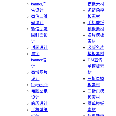
banner广
模板素材
告设计
邀请函模
微信二维
板素材
码设计
手机壁纸
微信朋友
模板素材
圈封面设
名片模板
计
素材
封面设计
竖版名片
淘宝
模板素材
banner设
DM宣传
计
单模板素
微博图片
材
设计
三折页模
Logo设计
板素材
电脑壁纸
二折页模
设计
板素材
简历设计
菜单模板
手机壁纸
素材
设计
优惠券模