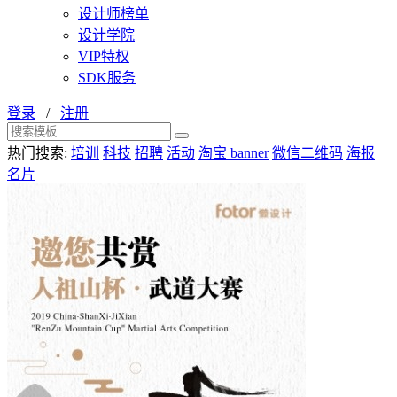
设计师榜单
设计学院
VIP特权
SDK服务
登录
/
注册
热门搜索:
培训
科技
招聘
活动
淘宝 banner
微信二维码
海报
名片