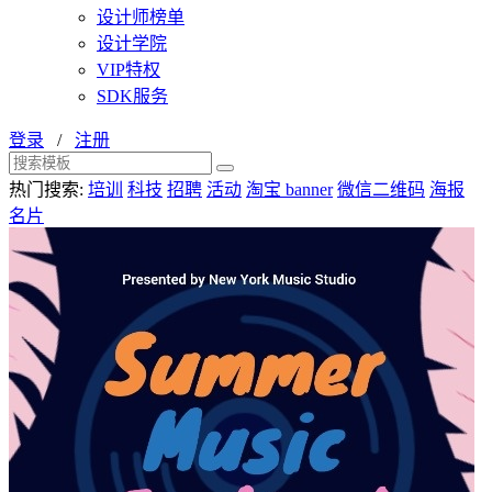
设计师榜单
设计学院
VIP特权
SDK服务
登录
/
注册
热门搜索:
培训
科技
招聘
活动
淘宝 banner
微信二维码
海报
名片