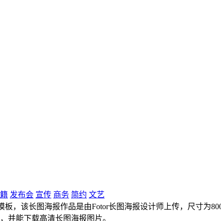
籍
发布会
宣传
商务
简约
文艺
，该长图海报作品是由Fotor长图海报设计师上传，尺寸为800px
计，并能下载高清长图海报图片。