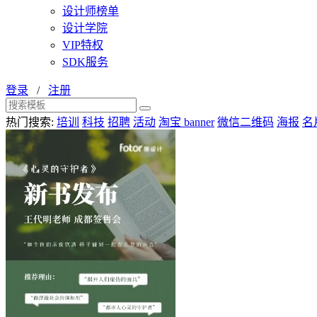
设计师榜单
设计学院
VIP特权
SDK服务
登录
/
注册
热门搜索:
培训
科技
招聘
活动
淘宝 banner
微信二维码
海报
名