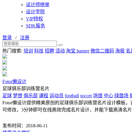
设计师榜单
设计学院
VIP特权
SDK服务
登录
/
注册
热门搜索:
培训
科技
招聘
活动
淘宝 banner
微信二维码
海报
名
Fotor懒设计
足球俱乐部训练营名片
足球
梦想
俱乐部
课程
运动员
football
soccer
场馆
中心
绿茵场
Fotor懒设计提供精美原创的足球俱乐部训练营名片设计模板，该
可修改，3分钟即可在线高效完成名片设计，并能下载高清名
发布时间：2018-06-11