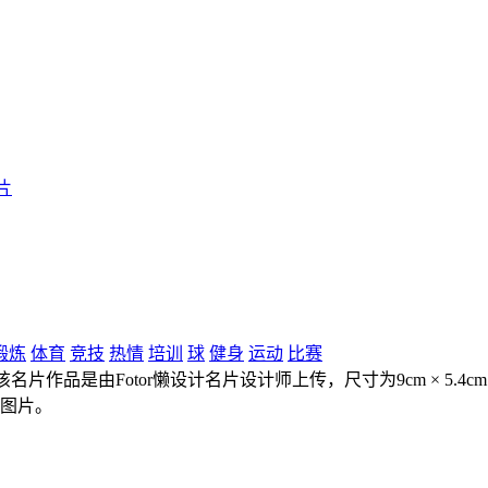
片
锻炼
体育
竞技
热情
培训
球
健身
运动
比赛
名片作品是由Fotor懒设计名片设计师上传，尺寸为9cm × 5.
片图片。