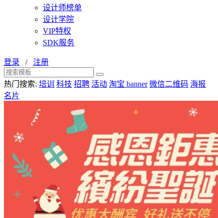
设计师榜单
设计学院
VIP特权
SDK服务
登录
/
注册
热门搜索:
培训
科技
招聘
活动
淘宝 banner
微信二维码
海报
名片