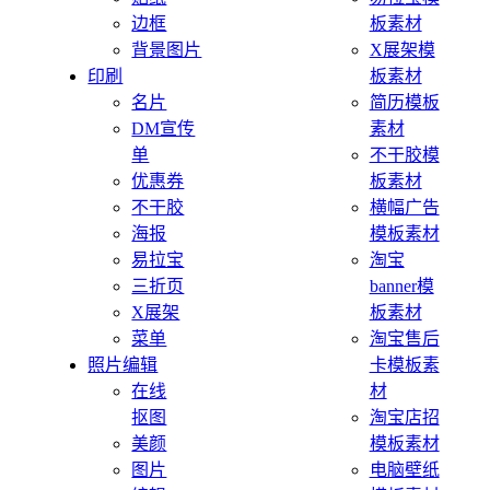
边框
板素材
背景图片
X展架模
印刷
板素材
名片
简历模板
DM宣传
素材
单
不干胶模
优惠券
板素材
不干胶
横幅广告
海报
模板素材
易拉宝
淘宝
三折页
banner模
X展架
板素材
菜单
淘宝售后
照片编辑
卡模板素
在线
材
抠图
淘宝店招
美颜
模板素材
图片
电脑壁纸