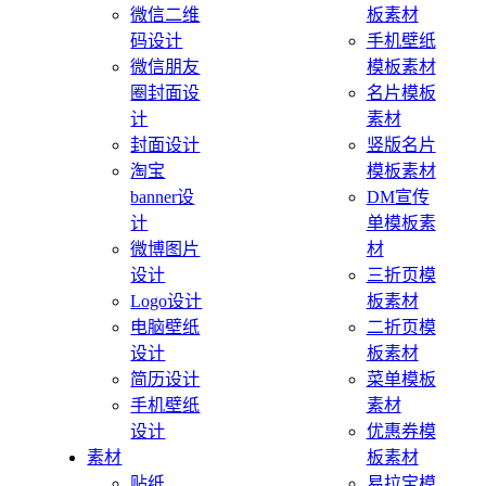
微信二维
板素材
码设计
手机壁纸
微信朋友
模板素材
圈封面设
名片模板
计
素材
封面设计
竖版名片
淘宝
模板素材
banner设
DM宣传
计
单模板素
微博图片
材
设计
三折页模
Logo设计
板素材
电脑壁纸
二折页模
设计
板素材
简历设计
菜单模板
手机壁纸
素材
设计
优惠券模
素材
板素材
贴纸
易拉宝模