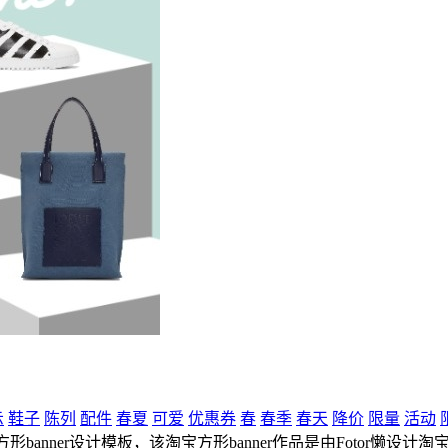
示
鞋子
陈列
配件
春夏
可爱
优惠券
春
春季
春天
降价
限量
活动
ner设计模板，该淘宝方形banner作品是由Fotor懒设计淘宝方形b