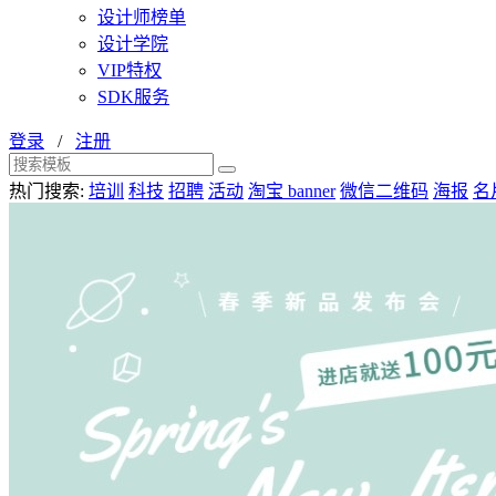
设计师榜单
设计学院
VIP特权
SDK服务
登录
/
注册
热门搜索:
培训
科技
招聘
活动
淘宝 banner
微信二维码
海报
名