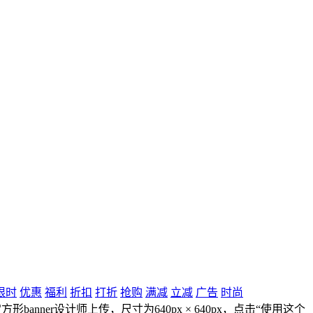
限时
优惠
福利
折扣
打折
抢购
满减
立减
广告
时尚
anner设计师上传，尺寸为640px × 640px，点击“使用这个