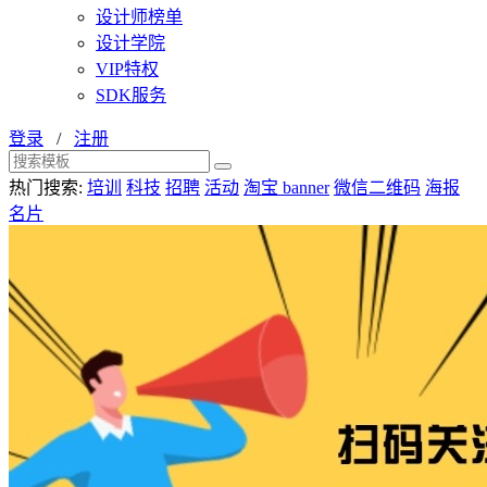
设计师榜单
设计学院
VIP特权
SDK服务
登录
/
注册
热门搜索:
培训
科技
招聘
活动
淘宝 banner
微信二维码
海报
名片