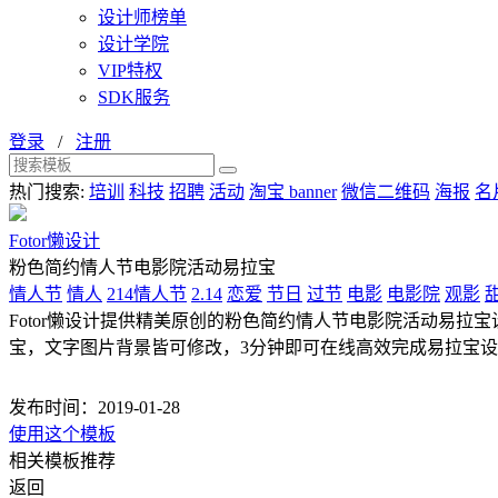
设计师榜单
设计学院
VIP特权
SDK服务
登录
/
注册
热门搜索:
培训
科技
招聘
活动
淘宝 banner
微信二维码
海报
名
Fotor懒设计
粉色简约情人节电影院活动易拉宝
情人节
情人
214情人节
2.14
恋爱
节日
过节
电影
电影院
观影
Fotor懒设计提供精美原创的粉色简约情人节电影院活动易拉宝设
宝，文字图片背景皆可修改，3分钟即可在线高效完成易拉宝
发布时间：2019-01-28
使用这个模板
相关模板推荐
返回