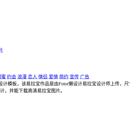
片
甜蜜
约会
浪漫
恋人
情侣
爱情
简约
宣传
广告
计模板，该易拉宝作品是由Fotor懒设计易拉宝设计师上传，尺寸为8
设计，并能下载高清易拉宝图片。