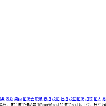
商务
激励
简约
招聘会
职场
春招
校招
社招
校园招聘
招募
招人
寻
板，该易拉宝作品是由Fotor懒设计易拉宝设计师上传，尺寸为80c