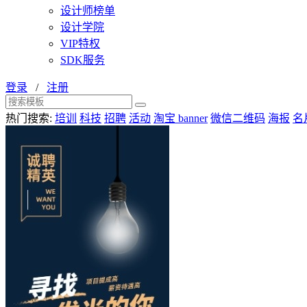
设计师榜单
设计学院
VIP特权
SDK服务
登录
/
注册
热门搜索:
培训
科技
招聘
活动
淘宝 banner
微信二维码
海报
名