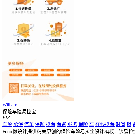
William
保险车险易拉宝
VIP
车险
承保
汽车
保额
投保
保费
服务
保险
车
在线投保
时间
锁
Fotor懒设计提供精美原创的保险车险易拉宝设计模板，该易拉宝作