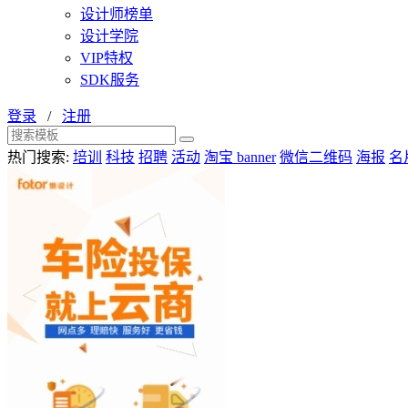
设计师榜单
设计学院
VIP特权
SDK服务
登录
/
注册
热门搜索:
培训
科技
招聘
活动
淘宝 banner
微信二维码
海报
名