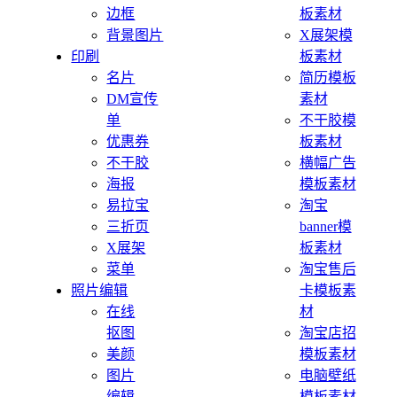
边框
板素材
背景图片
X展架模
印刷
板素材
名片
简历模板
DM宣传
素材
单
不干胶模
优惠券
板素材
不干胶
横幅广告
海报
模板素材
易拉宝
淘宝
三折页
banner模
X展架
板素材
菜单
淘宝售后
照片编辑
卡模板素
在线
材
抠图
淘宝店招
美颜
模板素材
图片
电脑壁纸
编辑
模板素材