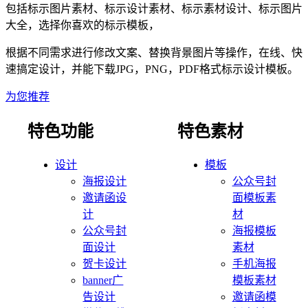
包括
标示
图片素材、
标示
设计素材、
标示
素材设计、
标示
图片
大全，选择你喜欢的
标示
模板，
根据不同需求进行修改文案、替换背景图片等操作，在线、快
速搞定设计，并能下载JPG，PNG，PDF格式
标示
设计模板。
为您推荐
特色功能
特色素材
设计
模板
海报设计
公众号封
邀请函设
面模板素
计
材
公众号封
海报模板
面设计
素材
贺卡设计
手机海报
banner广
模板素材
告设计
邀请函模