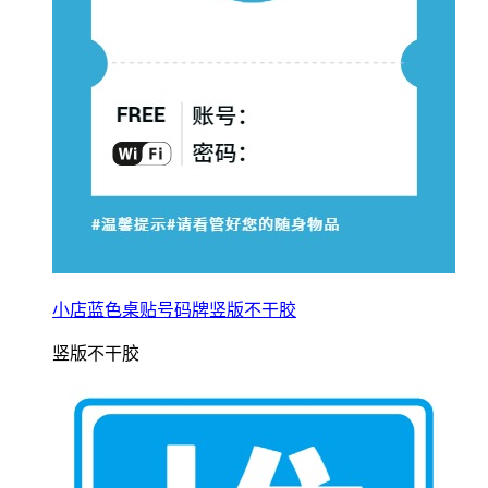
小店蓝色桌贴号码牌竖版不干胶
竖版不干胶