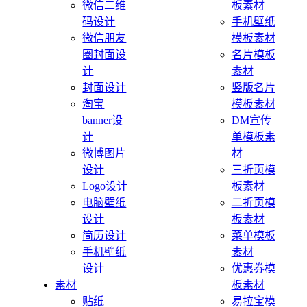
微信二维
板素材
码设计
手机壁纸
微信朋友
模板素材
圈封面设
名片模板
计
素材
封面设计
竖版名片
淘宝
模板素材
banner设
DM宣传
计
单模板素
微博图片
材
设计
三折页模
Logo设计
板素材
电脑壁纸
二折页模
设计
板素材
简历设计
菜单模板
手机壁纸
素材
设计
优惠券模
素材
板素材
贴纸
易拉宝模